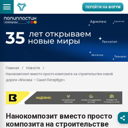
ПЕРЕЙТИ НА ФОРУМ
Продажа готового бизн
производство SPC лам
цикла
29.07.2026 ФРП помог 
заводу пластмасс" зах
ППЭ
Главная
Новости
Помощь в подборе мат
Нанокомпозит вместо просто композита на строительстве новой
Вакуум-формовочные 
дороги «Москва — Санкт-Петербург»
ближайшее подмосковье
Подмосковье, Москва
28.07.2026 Автоматиза
первый план в перераб
пластмасс
Нанокомпозит вместо просто
28.07.2026 "Техноникол
композита на строительстве
ситуацией на строител