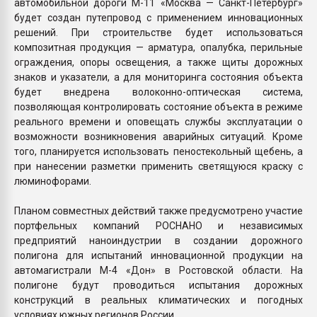
автомобильной дороги М-11 «Москва — Санкт-Петербург»
будет создан путепровод с применением инновационных
решений. При строительстве будет использоваться
композитная продукция — арматура, опалубка, перильные
ограждения, опоры освещения, а также щиты дорожных
знаков и указатели, а для мониторинга состояния объекта
будет внедрена волоконно-оптическая система,
позволяющая контролировать состояние объекта в режиме
реального времени и оповещать службы эксплуатации о
возможности возникновения аварийных ситуаций. Кроме
того, планируется использовать пеностекольный щебень, а
при нанесении разметки применить светящуюся краску с
люминофорами.
Планом совместных действий также предусмотрено участие
портфельных компаний РОСНАНО и независимых
предприятий наноиндустрии в создании дорожного
полигона для испытаний инновационной продукции на
автомагистрали М-4 «Дон» в Ростовской области. На
полигоне будут проводиться испытания дорожных
конструкций в реальных климатических и погодных
условиях южных регионов России.