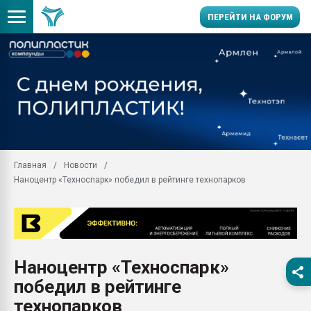
ПЕРЕЙТИ НА ФОРУМ
Продажа готового бизн
производство SPC лам
цикла
29.07.2026 ФРП помог 
заводу пластмасс" зах
ППЭ
Главная
Новости
Помощь в подборе мат
Наноцентр «Техноспарк» победил в рейтинге технопарков
Вакуум-формовочные 
ближайшее подмосковье
Подмосковье, Москва
28.07.2026 Автоматиза
первый план в перераб
Наноцентр «Техноспарк»
пластмасс
победил в рейтинге
28.07.2026 "Техноникол
ситуацией на строител
технопарков