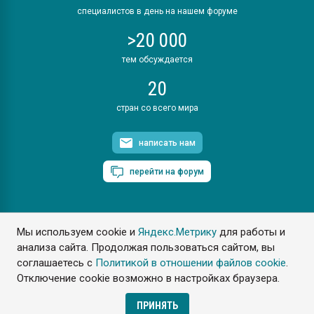
специалистов в день на нашем форуме
>20 000
тем обсуждается
20
стран со всего мира
написать нам
перейти на форум
Мы используем cookie и
Яндекс.Метрику
для работы и
ПластЭксперт © 2006. Все права защищены
анализа сайта. Продолжая пользоваться сайтом, вы
Разрешается копирование материалов сайта с обязательной
ссылкой на www.e-plastic.ru
соглашаетесь с
Политикой в отношении файлов cookie
.
Отключение cookie возможно в настройках браузера.
Разработка сайта
ПРИНЯТЬ