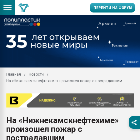
ПЕРЕЙТИ НА ФОРУМ
28.07.2026 Автоматиза
первый план в перераб
пластмасс
28.07.2026 "Техноникол
ситуацией на строител
Всё, что касается выду
Главная
Новости
бутылок
На «Нижнекамскнефтехиме» произошел пожар с пострадавшим
Материал поверхности 
вакуумного формовани
Продам отходы Компо
поликарбоната и АБС-п
Armaloy PC/ABS-1IM че
На «Нижнекамскнефтехиме»
26.07.2022 "Сибирский т
произошел пожар с
намного дороже
пострадавшим
Профильная литератур