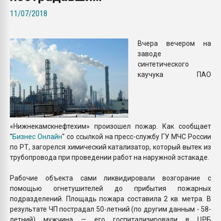
покупка, обмен
11/07/2018
ПЕРЕЙТИ НА 
Вчера вечером на
заводе
синтетического
каучука ПАО
«Нижнекамскнефтехим» произошел пожар. Как сообщает
"
Бизнес Онлайн
" со ссылкой на пресс-службу ГУ МЧС России
по РТ, загорелся химический катализатор, который вытек из
трубопровода при проведении работ на наружной эстакаде.
Рабочие объекта сами ликвидировали возгорание с
помощью огнетушителей до прибытия пожарных
подразделений. Площадь пожара составила 2 кв. метра. В
результате ЧП пострадал 50-летний (по другим данным - 58-
летний) мужчина — его госпитализировали в ЦРБ