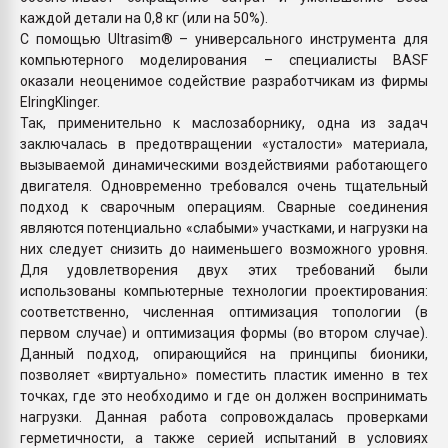
каждой детали на 0,8 кг (или на 50%).
С помощью Ultrasim® – универсального инструмента для
компьютерного моделирования – специалисты BASF
оказали неоценимое содействие разработчикам из фирмы
ElringKlinger.
Так, применительно к маслозаборнику, одна из задач
заключалась в предотвращении «усталости» материала,
вызываемой динамическими воздействиями работающего
двигателя. Одновременно требовался очень тщательный
подход к сварочным операциям. Сварные соединения
являются потенциально «слабыми» участками, и нагрузки на
них следует снизить до наименьшего возможного уровня.
Для удовлетворения двух этих требований были
использованы компьютерные технологии проектирования:
соответственно, численная оптимизация топологии (в
первом случае) и оптимизация формы (во втором случае).
Данный подход, опирающийся на принципы бионики,
позволяет «виртуально» поместить пластик именно в тех
точках, где это необходимо и где он должен воспринимать
нагрузки. Данная работа сопровождалась проверками
герметичности, а также серией испытаний в условиях