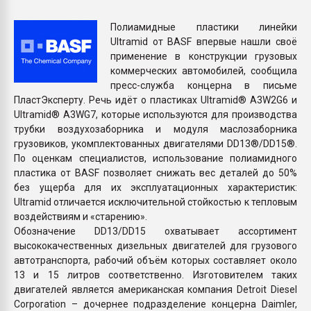
Всё, что касается выду
бутылок
Полиамидные пластики линейки
Ultramid от BASF впервые нашли своё
применение в конструкции грузовых
ПЕРЕЙТИ НА 
коммерческих автомобилей, сообщила
пресс-служба концерна в письме
ПластЭксперту. Речь идёт о пластиках Ultramid® A3W2G6 и
Ultramid® A3WG7, которые используются для производства
трубки воздухозаборника и модуля маслозаборника
грузовиков, укомплектованных двигателями DD13®/DD15®.
По оценкам специалистов, использование полиамидного
пластика от BASF позволяет снижать вес деталей до 50%
без ущерба для их эксплуатационных характеристик:
Ultramid отличается исключительной стойкостью к тепловым
воздействиям и «старению».
Обозначение DD13/DD15 охватывает ассортимент
высококачественных дизельных двигателей для грузового
автотранспорта, рабочий объём которых составляет около
13 и 15 литров соответственно. Изготовителем таких
двигателей является американская компания Detroit Diesel
Corporation – дочернее подразделение концерна Daimler,