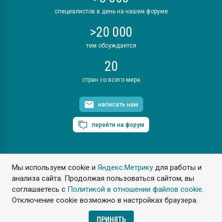
специалистов в день на нашем форуме
>20 000
тем обсуждается
20
стран со всего мира
написать нам
перейти на форум
Мы используем cookie и
Яндекс.Метрику
для работы и
ПластЭксперт © 2006. Все права защищены
анализа сайта. Продолжая пользоваться сайтом, вы
Разрешается копирование материалов сайта с обязательной
ссылкой на www.e-plastic.ru
соглашаетесь с
Политикой в отношении файлов cookie
.
Отключение cookie возможно в настройках браузера.
Разработка сайта
ПРИНЯТЬ