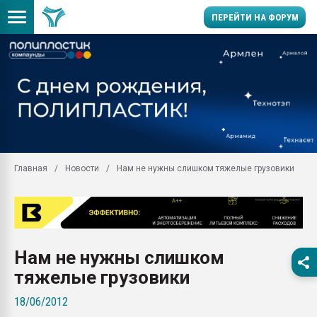
ПЕРЕЙТИ НА ФОРУМ
Продажа готового бизн
производство SPC лам
цикла
29.07.2026 ФРП помог 
заводу пластмасс" зах
ППЭ
Главная
Новости
Нам не нужны слишком тяжелые грузовики
Помощь в подборе мат
Вакуум-формовочные 
ближайшее подмосковье
Подмосковье, Москва
28.07.2026 Автоматиза
Нам не нужны слишком
первый план в перераб
пластмасс
тяжелые грузовики
28.07.2026 "Техноникол
18/06/2012
ситуацией на строител