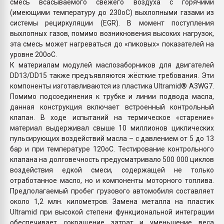
смесь всасываемого свежего воздуха с горячими
(имеющими температуру до 230оС) выхлопными газами из
системы рециркуляции (EGR). В момент поступления
выхлопных газов, помимо возникновения высоких нагрузок,
эта смесь может нагреваться до «пиковых» показателей на
уровне 200оС.
К материалам модулей маслозаборников для двигателей
DD13/DD15 также предъявляются жёсткие требования. Эти
компоненты изготавливаются из пластика Ultramid® A3WG7.
Помимо подсоединения к трубке и линии подвода масла,
данная конструкция включает встроенный контрольный
клапан. В ходе испытаний на термическое «старение»
материал выдерживал свыше 10 миллионов циклических
пульсирующих воздействий масла – с давлением от 5 до 13
бар и при температуре 120оС. Тестирование контрольного
клапана на долговечность предусматривало 500 000 циклов
воздействия едкой смеси, содержащей не только
отработанное масло, но и компоненты моторного топлива.
Предполагаемый пробег грузового автомобиля составляет
около 1,2 млн. километров. Замена металла на пластик
Ultramid при высокой степени функциональной интеграции
обеспечивает сокращение затрат и уменьшение веса