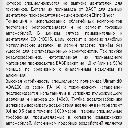
которое специализируется на выпуске двигателей для
грузовиков. Детали из полиамида от BASF для данных
двигателей производятся немецкой фирмой ElringKlinger.
Тенденция к использованию облегчённых компонентов
постепенно распространяется и на сегмент грузовых
автомобилей. В данном случае, применительно к
двигателям DD13/DD15, цель состоит в замене тяжёлых
металлических деталей на лёгкий пластик, причём без
ущерба для эксплуатационных характеристик. Так, трубка
воздухозаборника, изготовленная из полиамидного
материала производства BASF, весит на 1,8 кг (или на 50%)
меньше по сравнению с аналогичным изделием из
алюминия.
Высокая устойчивость специального полиамида Ultramid®
A3W2G6 из серии PA 66 к термическому «старению»
подтверждается испытаниями в условиях пульсирующего
давления и нагрева до 140оС. Трубка воздухозаборника
должна выдерживать воздействия давления в интервале от
0,4 до 3,5 бар в течение 3.000 часов – таковы специальные
требования, предъявляемые в сегменте коммерческих
автомобилей. Источником подобных воздействий является