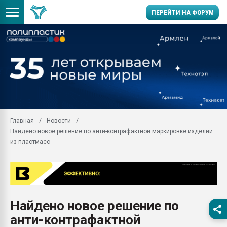
ПЕРЕЙТИ НА ФОРУМ
Продажа готового бизн
производство SPC лам
цикла
29.07.2026 ФРП помог 
заводу пластмасс" зах
ППЭ
Главная
Новости
Помощь в подборе мат
Найдено новое решение по анти-контрафактной маркировке изделий
Вакуум-формовочные 
из пластмасс
ближайшее подмосковье
Подмосковье, Москва
28.07.2026 Автоматиза
первый план в перераб
пластмасс
Найдено новое решение по
28.07.2026 "Техноникол
анти-контрафактной
ситуацией на строител