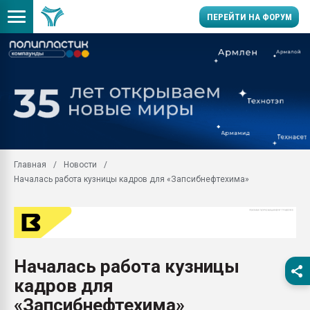
ПЕРЕЙТИ НА ФОРУМ
28.07.2026 Автоматиза
первый план в перераб
пластмасс
28.07.2026 "Техноникол
ситуацией на строител
Всё, что касается выду
Главная
Новости
бутылок
Началась работа кузницы кадров для «Запсибнефтехима»
Материал поверхности 
вакуумного формовани
Продам отходы Компо
поликарбоната и АБС-п
Armaloy PC/ABS-1IM че
Началась работа кузницы
26.07.2022 "Сибирский т
кадров для
намного дороже
«Запсибнефтехима»
Профильная литератур