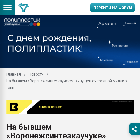
ПЕРЕЙТИ НА ФОРУМ
Продажа готового бизн
производство SPC лам
цикла
29.07.2026 ФРП помог 
заводу пластмасс" зах
ППЭ
Главная
Новости
Помощь в подборе мат
На бывшем «Воронежсинтезкаучуке» выпущен очередной миллион
Вакуум-формовочные 
тонн
ближайшее подмосковье
Подмосковье, Москва
28.07.2026 Автоматиза
первый план в перераб
пластмасс
На бывшем
28.07.2026 "Техноникол
«Воронежсинтезкаучуке»
ситуацией на строител