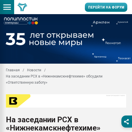
ПЕРЕЙТИ НА ФОРУМ
Продажа готового бизн
производство SPC лам
цикла
29.07.2026 ФРП помог 
заводу пластмасс" зах
ППЭ
Главная
Новости
Помощь в подборе мат
На заседании РСХ в «Нижнекамскнефтехиме» обсудили
Вакуум-формовочные 
«Ответственную заботу»
ближайшее подмосковье
Подмосковье, Москва
28.07.2026 Автоматиза
первый план в перераб
пластмасс
На заседании РСХ в
28.07.2026 "Техноникол
«Нижнекамскнефтехиме»
ситуацией на строител