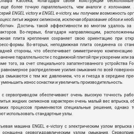
Олафа Кассека,
«благодаря своей конструкции бесколонн
 еще более точную параллельность, чем аналоги с колоннами. 
ерий ENGEL victory и ENGEL e-victory, мы получаем возможность ор
оцесс литья жидких силиконов, исключая образование облоя и нео
ботки».
Достичь такой эффективности во многом удалось за 
акторов. Во-первых, благодаря направляющим, расположенн
ижная плита крепления сохраняет свою ориентацию при отк
ресс-формы. Во-вторых, неподвижная плита соединена со стан
задней стороны, что обеспечивает симметричную компенсацию
анение параллельности с подвижной плитой при ускорении или з
ме того, за счет специального запатентованного устройства For
 равномерное распределение усилия смыкания по всей поверхнос
да смыкаются с тем же давлением, что и гнезда в середине пре
 уменьшить износ оснастки и увеличить производительность.
 с сервоприводом обеспечивают очень высокую точность рабо
 литья жидких силиконов характерен очень малый вес впрыска, 
аких процессов применяются специальные решения, однако т
ют использовать стандартные узлы.
тьевая машина ENGEL e-victory с электрическим узлом впрыска 
и оснащена сервогидравлическим узлом смыкания. Сервопри