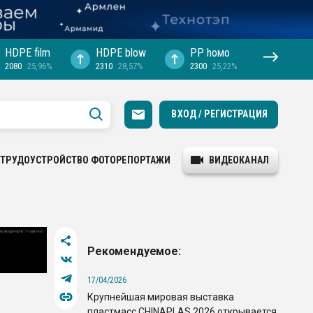
HDPE film
HDPE blow
PP hомо
2080
25,96%
2310
28,57%
2300
25,22%
ВХОД / РЕГИСТРАЦИЯ
ТРУДОУСТРОЙСТВО
ФОТОРЕПОРТАЖИ
ВИДЕОКАНАЛ
Рекомендуемое:
17/04/2026
Крупнейшая мировая выставка
пластмасс CHINAPLAS 2026 открывается