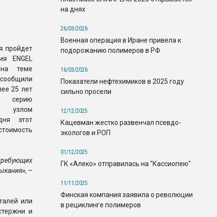
на днях
26/03/2026
Военная операция в Иране привела к
я пройдет
подорожанию полимеров в РФ
ия ENGEL
 на теме
16/03/2026
ообщили
Показатели нефтехимиков в 2025 году
лее 25 лет
сильно просели
о серию
ым узлом
12/12/2025
ня этот
Кацевман жестко развенчал псевдо-
стоимость
экологов и РОП
01/12/2025
требующих
ГК «Алеко» отправилась на "Кассиопею"
ыкания»,
–
11/11/2025
Финская компания заявила о революции
талей или
в рециклинге полимеров
стержни и