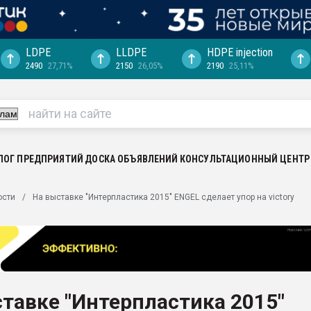
LDPE
LLDPE
HDPE injection
2490
27,71%
2150
26,05%
2190
25,11%
еса -
ината полного
"Ижевскому
ватить рынок
ЛОГ ПРЕДПРИЯТИЙ
ДОСКА ОБЪЯВЛЕНИЙ
КОНСУЛЬТАЦИОННЫЙ ЦЕНТР
ериала
машины:
ости
На выставке "Интерпластика 2015" ENGEL сделает упор на victory
, с.-в.
ция выходит на
отке
ь" довольна
тавке "Интерпластика 2015"
ьном рынке