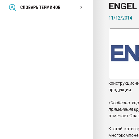
ENGEL 
Всё, что касается выду
СЛОВАРЬ ТЕРМИНОВ
бутылок
11/12/2014
ПЕРЕЙТИ НА 
конструкцион
продукции.
«Особенно хо
применения кр
отмечает Олаф
К этой катег
многокомпоне