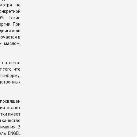
смотря на
конкретной
0%. Такие
ргии. При
вигатель
ючается в
м маслом,
 на ленте
 того, что
сс-форму,
ственных
 посвящен
ии станет
стки имеет
и качество
имания. В
уль ENGEL