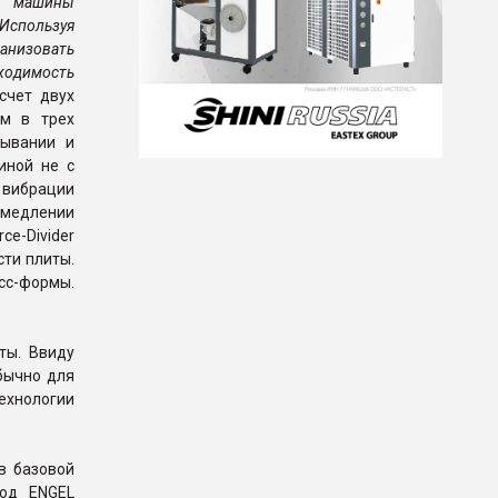
ые машины
Используя
ганизовать
бходимость
счет двух
ым в трех
рывании и
иной не с
 вибрации
амедлении
ce-Divider
ти плиты.
сс-формы.
ты. Ввиду
обычно для
ехнологии
в базовой
вод ENGEL