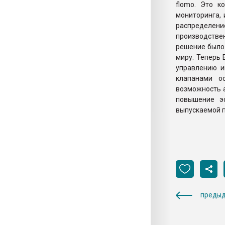
flomo. Это к
мониторинга,
распределе
производствен
решение было
миру. Теперь 
управлению и
клапанами о
возможность а
повышение эф
выпускаемой 
предыд