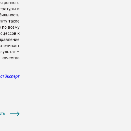
ктронного
ературы и
ильность
нту такое
 по всему
оцессов к
правление
спечивает
зультат –
 качества
стЭксперт
сть