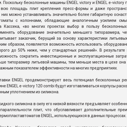
. Поскольку бесколонные машины ENGEL victory и ENGEL e-victory
 всю площадь плит крепления пресс-формы и даже пространс
 них можно устанавливать значительно более габаритную оснаст
втоматы с колоннами, обладающие аналогичным усилием смы
 Кассека, «во многих проектах выбор в пользу бесколонны
именять оборудование значительно меньшего типоразмера, че
читывает заказчик, берущий за основу характеристики литьевы
ким образом, появляется возможность использовать оборудовани
орого до 50% ниже, чем у стандартных решений». В результате 
можность сократить инвестиционные и эксплуатационные затра
ьше типоразмер литьевой машины, тем меньше места в цехе она 
важным показателем эффективности на многих предприятиях.
тавки ENGEL продемонстрирует весь потенциал бесколонных ре
не ENGEL e-victory 120 combi будут изготавливаться корпусы рас
нным уплотнением из силикона.
идкого силикона в силу его низкой вязкости предъявляет особен
 параллельности плит, что обуславливает дополнительные пре
ермопластавтоматов ENGEL, использующихся в данных процессах.