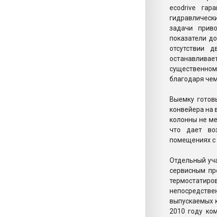
ecodrive га
гидравлически
задачи приво
показатели д
отсутствии 
останавливает
существенном
благодаря чем
Выемку готов
конвейера на в
колонны не м
что дает во
помещениях с 
Отдельный уча
сервисным пр
термостатиров
непосредствен
выпускаемых к
2010 году ко