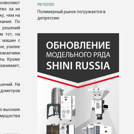
 позволяют
09/10/2025
тво за их
Полимерный рынок погружается в
ку, чем на
депрессию
кания. По
х решений
м тот, на
х машин с
е, усилие
заказчики
ты. Кроме
занимает,
шений. На
ходометров
но высокие
имущества