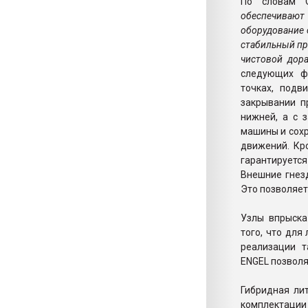
По словам 
обеспечивают
оборудование с
стабильный пр
чистовой дора
следующих ф
точках, подв
закрывании п
нижней, а с 
машины и сохр
движений. Кро
гарантируется
Внешние гнез
Это позволяет
Узлы впрыска
того, что для
реализации т
ENGEL позволя
Гибридная ли
комплектаци