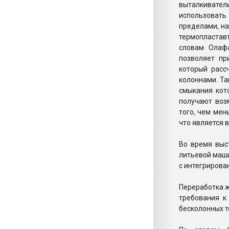
выталкиватели
использовать
пределами, на
термопласта
словам Олафа
позволяет пр
который расс
колоннами. Та
смыкания кот
получают воз
того, чем мен
что является 
Во время выс
литьевой маши
с интегрирова
Переработка ж
требования к
бесколонных т