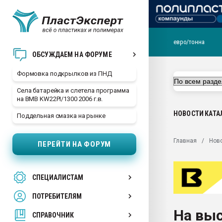
евро/тонна
Продажа готового бизн
ОБСУЖДАЕМ НА ФОРУМЕ
производство SPC лам
цикла
Формовка подкрылков из ПНД
29.07.2026 ФРП помог 
Села батарейка и слетела программа
заводу пластмасс" зах
на BMB KW22PI/1300 2006 г.в.
ППЭ
НОВОСТИ
КАТА
Поддельная смазка на рынке
Помощь в подборе мат
Вакуум-формовочные 
Главная
Нов
ПЕРЕЙТИ НА ФОРУМ
ближайшее подмосковье
Подмосковье, Москва
28.07.2026 Автоматиза
СПЕЦИАЛИСТАМ
первый план в перераб
пластмасс
ПОТРЕБИТЕЛЯМ
28.07.2026 "Техноникол
На выс
ситуацией на строител
СПРАВОЧНИК