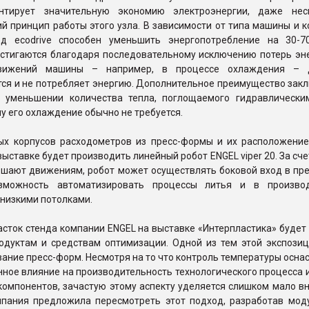
рантирует значительную экономию электроэнергии, даже не
й принцип работы этого узла. В зависимости от типа машины и 
д ecodrive способен уменьшить энергопотребление на 30-7
остигаются благодаря последовательному исключению потерь эне
движений машины – например, в процессе охлаждения – д
ся и не потребляет энергию. Дополнительное преимущество закл
 уменьшении количества тепла, поглощаемого гидравлически
у его охлаждение обычно не требуется.
ых корпусов расходометров из пресс-формы и их расположение
ыставке будет производить линейный робот ENGEL viper 20. За счет
ешают движениям, робот может осуществлять боковой вход в пре
зможность автоматизировать процессы литья и в производ
низкими потолками.
сток стенда компании ENGEL на выставке «Интерпластика» будет
одуктам и средствам оптимизации. Одной из тем этой экспозиц
ание пресс-форм. Несмотря на то что контроль температуры осна
ное влияние на производительность технологического процесса 
омпонентов, зачастую этому аспекту уделяется слишком мало вн
мпания предложила пересмотреть этот подход, разработав мод