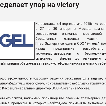
сделает упор на victory
ва ПЭТ
ФОРУМ
На выставке «Интерпластика-2015», котора
с 27 по 30 января в Москве, компан
сосредоточит внимание посетителей
бесколонных литьевых машин, с
ПластЭксперту сегодня в ООО "Энгель". Бо
назад предприятие разработал
термопластавтоматов с бесколонн
смыкания. Вплоть до нынешнего д
ный принцип обеспечивает высокую эффективность и низкую себе
рошо эффективность подобных решений раскрывается в задачах, 
упногабаритных пресс-форм, но сравнительно небольших усилий см
 Кассек, генеральный директор ООО «Энгель» в Москве.
ории относится, например, производство сложных трехмерных де
нтные процессы, в которых необходимо применять литьевые 