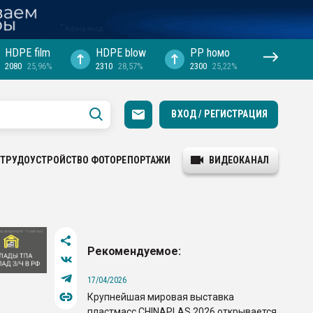
HDPE film
HDPE blow
PP hомо
2080
25,96%
2310
28,57%
2300
25,22%
ВХОД / РЕГИСТРАЦИЯ
ТРУДОУСТРОЙСТВО
ФОТОРЕПОРТАЖИ
ВИДЕОКАНАЛ
Рекомендуемое:
17/04/2026
Крупнейшая мировая выставка
пластмасс CHINAPLAS 2026 открывается