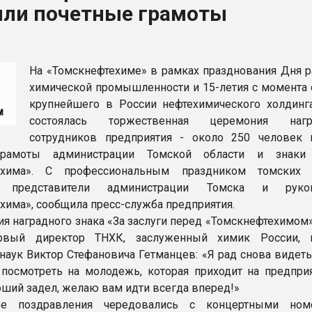
или почетные грамоты
ва ПЭТ
ФОРУМ
На «Томскнефтехиме» в рамках празднования Дня р
химической промышленности и 15-летия с момента 
крупнейшего в России нефтехимического холдин
состоялась торжественная церемония нагр
сотрудников предприятия - около 250 человек 
грамоты администрации Томской области и знаки 
ехима». С профессиональным праздником томских 
и представители администрации Томска и руков
хима», сообщила пресс-служба предприятия.
ия наградного знака «За заслуги перед «Томскнефтехимом
рвый директор ТНХК, заслуженный химик России, к
 наук Виктор Стефановича Гетманцев: «Я рад снова видет
посмотреть на молодежь, которая приходит на предпри
оший задел, желаю вам идти всегда вперед!»
ые поздравления чередовались с концертными ном