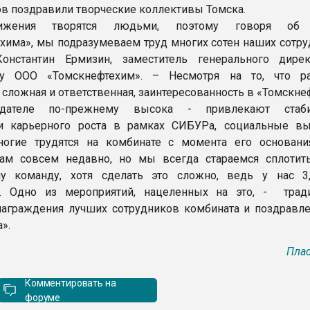
в поздравили творческие коллективы Томска.
ижения творятся людьми, поэтому говоря об 
хима», мы подразумеваем труд многих сотен наших сотруд
нстантин Ермизин, заместитель генерального дире
ву ООО «Томскнефтехим». – Несмотря на то, что р
 сложная и ответственная, заинтересованность в «Томскн
одателе по-прежнему высока - привлекают стабил
и карьерного роста в рамках СИБУРа, социальные в
ногие трудятся на комбинате с момента его основания
ам совсем недавно, но мы всегда стараемся сплотит
ну команду, хотя сделать это сложно, ведь у нас 3
в. Одно из мероприятий, нацеленных на это, - трад
аграждения лучших сотрудников комбината и поздравле
».
Плас
Комментировать на
форуме