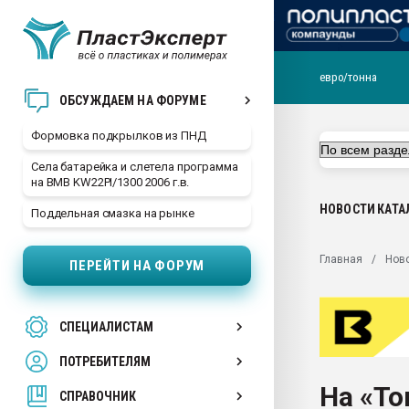
евро/тонна
Продажа готового бизн
ОБСУЖДАЕМ НА ФОРУМЕ
производство SPC лам
цикла
Формовка подкрылков из ПНД
29.07.2026 ФРП помог 
Села батарейка и слетела программа
заводу пластмасс" зах
на BMB KW22PI/1300 2006 г.в.
ППЭ
НОВОСТИ
КАТА
Поддельная смазка на рынке
Помощь в подборе мат
Вакуум-формовочные 
Главная
Нов
ПЕРЕЙТИ НА ФОРУМ
ближайшее подмосковье
Подмосковье, Москва
28.07.2026 Автоматиза
СПЕЦИАЛИСТАМ
первый план в перераб
пластмасс
ПОТРЕБИТЕЛЯМ
28.07.2026 "Техноникол
На «Т
ситуацией на строител
СПРАВОЧНИК