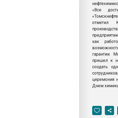
нефтехимико
«Все дост
«Томскнефте
отметил Ко
производст
предприятии
как работ
возможност
гарантии. М
пришел к н
создать од
сотруднико
церемония н
Днем химика