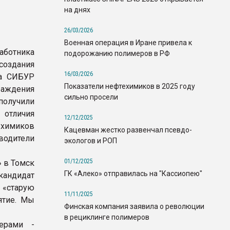
на днях
26/03/2026
Военная операция в Иране привела к
аботника
подорожанию полимеров в РФ
создания
16/03/2026
га СИБУР
Показатели нефтехимиков в 2025 году
аждения
сильно просели
получили
отличия
12/12/2025
химиков
Кацевман жестко развенчал псевдо-
одители
экологов и РОП
01/12/2025
» в Томск
ГК «Алеко» отправилась на "Кассиопею"
андидат
ь «старую
11/11/2025
ятие. Мы
Финская компания заявила о революции
в рециклинге полимеров
ерами -