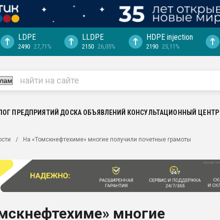
LDPE
LLDPE
HDPE injection
2490
27,71%
2150
26,05%
2190
25,11%
еса -
ината полного
"Ижевскому
ватить рынок
ЛОГ ПРЕДПРИЯТИЙ
ДОСКА ОБЪЯВЛЕНИЙ
КОНСУЛЬТАЦИОННЫЙ ЦЕНТР
ериала
машины:
ости
На «Томскнефтехиме» многие получили почетные грамоты
, с.-в.
ция выходит на
отке
ь" довольна
омскнефтехиме» многие
ьном рынке