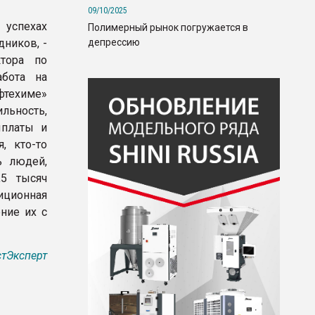
09/10/2025
успехах
Полимерный рынок погружается в
депрессию
ников, -
ктора по
абота на
ефтехиме»
ьность,
ыплаты и
, кто-то
ь людей,
,5 тысяч
иционная
ние их с
тЭксперт