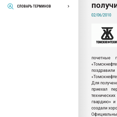
получ
Всё, что касается выду
СЛОВАРЬ ТЕРМИНОВ
бутылок
02/06/2010
ПЕРЕЙТИ НА 
почетные 
«Томскнефт
поздравил
«Томскнефте
Для получен
приехал пе
технических
гвардию» и 
создали хор
Официальн