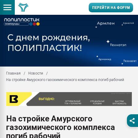
ПЕРЕЙТИ НА ФОРУМ
Продажа готового бизн
производство SPC лам
цикла
29.07.2026 ФРП помог 
заводу пластмасс" зах
ППЭ
Главная
Новости
Помощь в подборе мат
На стройке Амурского газохимического комплекса погиб рабочий
Вакуум-формовочные 
ближайшее подмосковье
Подмосковье, Москва
28.07.2026 Автоматиза
первый план в перераб
На стройке Амурского
пластмасс
газохимического комплекса
28.07.2026 "Техноникол
ситуацией на строител
погиб рабочий