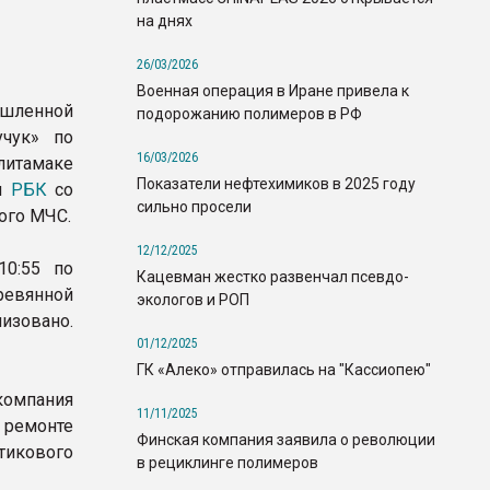
на днях
26/03/2026
Военная операция в Иране привела к
ышленной
подорожанию полимеров в РФ
учук» по
16/03/2026
итамаке
Показатели нефтехимиков в 2025 году
ня
РБК
со
сильно просели
ого МЧС.
12/12/2025
10:55 по
Кацевман жестко развенчал псевдо-
ревянной
экологов и РОП
изовано.
01/12/2025
ГК «Алеко» отправилась на "Кассиопею"
омпания
11/11/2025
ремонте
Финская компания заявила о революции
икового
в рециклинге полимеров