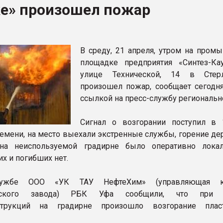
ке» произошел пожар
ва ПЭТ
ФОРУМ
В среду, 21 апреля, утром на пром
площадке предприятия «Синтез-Ка
улице Технической, 14 в Стерл
произошел пожар, сообщает сегод
ссылкой на пресс-службу региональн
Сигнал о возгорании поступил в 
емени, на место выехали экстренные службы, горение де
на неиспользуемой градирне было оперативно локал
х и погибших нет.
лужбе ООО «УК ТАУ НефтеХим» (управляющая к
акского завода) РБК Уфа сообщили, что при 
струкций на градирне произошло возгорание пласт