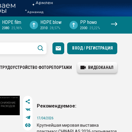
HDPE film
HDPE blow
PP hомо
2080
25,96%
2310
28,57%
2300
25,22%
ВХОД / РЕГИСТРАЦИЯ
ТРУДОУСТРОЙСТВО
ФОТОРЕПОРТАЖИ
ВИДЕОКАНАЛ
Рекомендуемое:
17/04/2026
Крупнейшая мировая выставка
пластмасс CHINAPLAS 2026 открывается