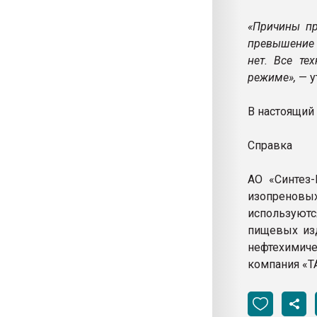
«Причины пр
превышение 
нет. Все те
режиме»,
— у
В настоящий
Справка
АО «Синтез-
изопренов
используютс
пищевых изд
нефтехимич
компания «Т