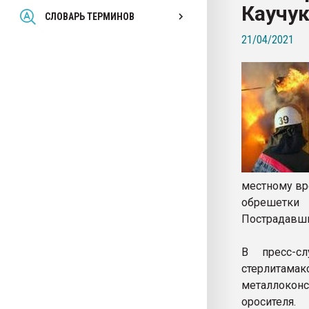
Каучу
Всё, что касается выду
СЛОВАРЬ ТЕРМИНОВ
бутылок
21/04/2021
ПЕРЕЙТИ НА 
местному вр
обрешетки 
Пострадавши
В пресс-с
стерлитам
металлокон
оросителя.