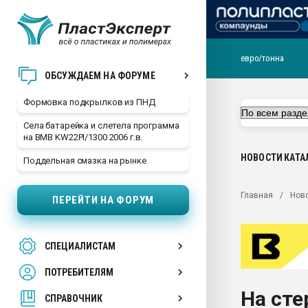
евро/тонна
Продажа готового бизн
ОБСУЖДАЕМ НА ФОРУМЕ
производство SPC лам
цикла
Формовка подкрылков из ПНД
29.07.2026 ФРП помог 
Села батарейка и слетела программа
заводу пластмасс" зах
на BMB KW22PI/1300 2006 г.в.
ППЭ
НОВОСТИ
КАТА
Поддельная смазка на рынке
Помощь в подборе мат
Вакуум-формовочные 
Главная
Нов
ПЕРЕЙТИ НА ФОРУМ
ближайшее подмосковье
Подмосковье, Москва
28.07.2026 Автоматиза
СПЕЦИАЛИСТАМ
первый план в перераб
пластмасс
ПОТРЕБИТЕЛЯМ
28.07.2026 "Техноникол
На сте
ситуацией на строител
СПРАВОЧНИК