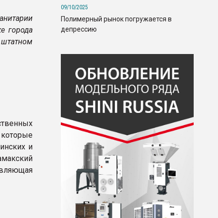
09/10/2025
анитарии
Полимерный рынок погружается в
депрессию
е города
 штатном
ственных
которые
инских и
амакский
авляющая