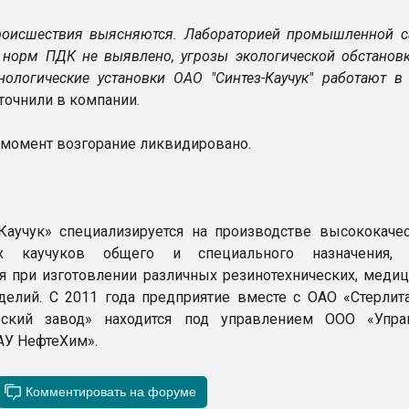
оисшествия выясняются. Лабораторией промышленной с
норм ПДК не выявлено, угрозы экологической обстановк
хнологические установки ОАО "Синтез-Каучук" работают в
точнили в компании.
 момент возгорание ликвидировано.
Каучук» специализируется на производстве высококаче
ых каучуков общего и специального назначения, 
я при изготовлении различных резинотехнических, медиц
елий. С 2011 года предприятие вместе с ОАО «Стерлит
еский завод» находится под управлением ООО «Упр
АУ НефтеХим».