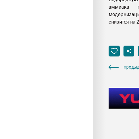
аммиака пр
модернизаци
снизится на 
предыд