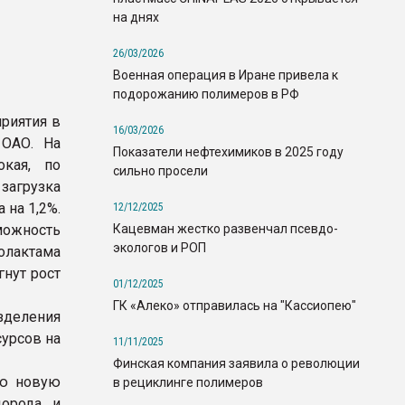
на днях
26/03/2026
Военная операция в Иране привела к
подорожанию полимеров в РФ
риятия в
16/03/2026
 ОАО. На
Показатели нефтехимиков в 2025 году
кая, по
сильно просели
загрузка
 на 1,2%.
12/12/2025
Кацевман жестко развенчал псевдо-
ожность
экологов и РОП
олактама
гнут рост
01/12/2025
ГК «Алеко» отправилась на "Кассиопею"
деления
урсов на
11/11/2025
Финская компания заявила о революции
ию новую
в рециклинге полимеров
дорода и