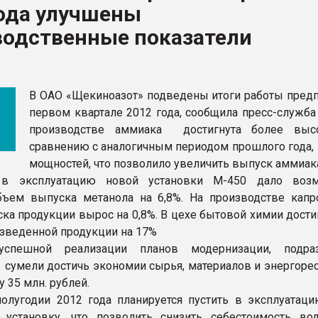
года улучшены
итан" стал
водственные показатели
ФОРУМ
В ОАО «Щекиноазот» подведены итоги работы предп
первом квартале 2012 года, сообщила пресс-служба
производстве аммиака достигнута более высо
сравнению с аналогичным периодом прошлого года, 
мощностей, что позволило увеличить выпуск аммиака
в эксплуатацию новой установки М-450 дало возм
ъем выпуска метанола на 6,8%. На производстве капр
ка продукции вырос на 0,8%. В цехе бытовой химии дости
зведенной продукции на 17%
успешной реализации планов модернизации, подраз
 сумели достичь экономии сырья, материалов и энергорес
 35 млн. рублей.
олугодии 2012 года планируется пустить в эксплуатац
 установку, что позволить снизить себестоимость во