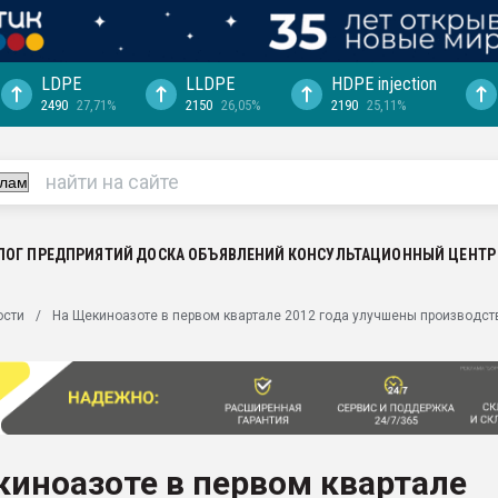
LDPE
LLDPE
HDPE injection
2490
27,71%
2150
26,05%
2190
25,11%
машины:
, с.-в.
ция выходит на
отке
ЛОГ ПРЕДПРИЯТИЙ
ДОСКА ОБЪЯВЛЕНИЙ
КОНСУЛЬТАЦИОННЫЙ ЦЕНТР
ь" довольна
ьном рынке
ости
На Щекиноазоте в первом квартале 2012 года улучшены производс
ва ПЭТ
пуансона для
я
зиция
ластика
иноазоте в первом квартале
рный цвет