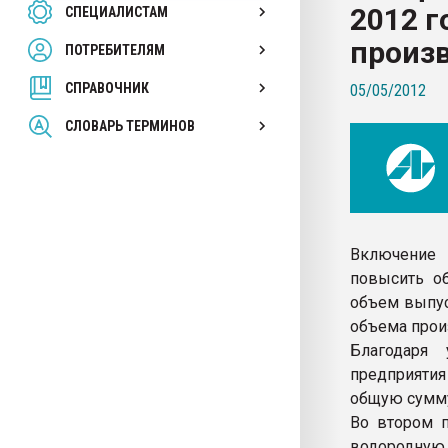
2012 
СПЕЦИАЛИСТАМ
26.07.2022 "Сибирский т
намного дороже
произ
ПОТРЕБИТЕЛЯМ
СПРАВОЧНИК
05/05/2012
ПЕРЕЙТИ НА 
СЛОВАРЬ ТЕРМИНОВ
Включение 
повысить об
объем выпус
объема прои
Благодаря 
предприятия
общую сумму
Во втором п
водородную