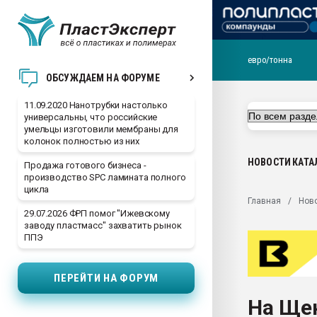
евро/тонна
Вакуум-формовочные 
ОБСУЖДАЕМ НА ФОРУМЕ
ближайшее подмосковье
Подмосковье, Москва
11.09.2020 Нанотрубки настолько
универсальны, что российские
28.07.2026 Автоматиза
умельцы изготовили мембраны для
первый план в перераб
колонок полностью из них
пластмасс
НОВОСТИ
КАТА
Продажа готового бизнеса -
28.07.2026 "Техноникол
производство SPC ламината полного
ситуацией на строител
цикла
Главная
Нов
Всё, что касается выду
29.07.2026 ФРП помог "Ижевскому
бутылок
заводу пластмасс" захватить рынок
ППЭ
Материал поверхности 
вакуумного формовани
ПЕРЕЙТИ НА ФОРУМ
Продам отходы Компо
поликарбоната и АБС-п
На Щек
Armaloy PC/ABS-1IM че