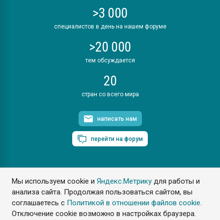
>3 000
специалистов в день на нашем форуме
>20 000
тем обсуждается
20
стран со всего мира
написать нам
перейти на форум
Мы используем cookie и
Яндекс.Метрику
для работы и
ПластЭксперт © 2006. Все права защищены
анализа сайта. Продолжая пользоваться сайтом, вы
Разрешается копирование материалов сайта с обязательной
ссылкой на www.e-plastic.ru
соглашаетесь с
Политикой в отношении файлов cookie
.
Отключение cookie возможно в настройках браузера.
Разработка сайта