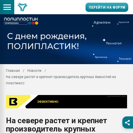
ПЕРЕЙТИ НА ФОРУМ
Продажа готового бизн
производство SPC лам
цикла
29.07.2026 ФРП помог 
заводу пластмасс" зах
ППЭ
Главная
Новости
Помощь в подборе мат
На севере растет и крепнет производитель крупных ёмкостей из
Вакуум-формовочные 
пластмасс
ближайшее подмосковье
Подмосковье, Москва
28.07.2026 Автоматиза
первый план в перераб
пластмасс
На севере растет и крепнет
28.07.2026 "Техноникол
производитель крупных
ситуацией на строител