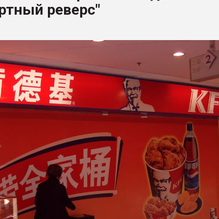
ртный реверс"
ва ПЭТ
ФОРУМ