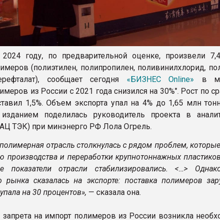
2024 году, по предварительной оценке, произвели 7,
имеров (полиэтилен, полипропилен, поливинилхлорид, пол
терефталат), сообщает сегодня
«БИЗНЕС Online»
в ма
имеров из России с 2021 года снизился на 30%". Рост по 
ставил 1,5%. Объем экспорта упал на 4% до 1,65 млн тон
изданием поделилась руководитель проекта в анали
(АЦ ТЭК) при минэнерго РФ Лола Огрель.
 полимерная отрасль столкнулась с рядом проблем, которы
ю производства и переработки крупнотоннажных пластиков
е показатели отрасли стабилизировались. <…> Однак
о рынка сказалась на экспорте: поставка полимеров за
упала на 30 процентов»,
— сказала она.
 запрета на импорт полимеров из России возникла необх