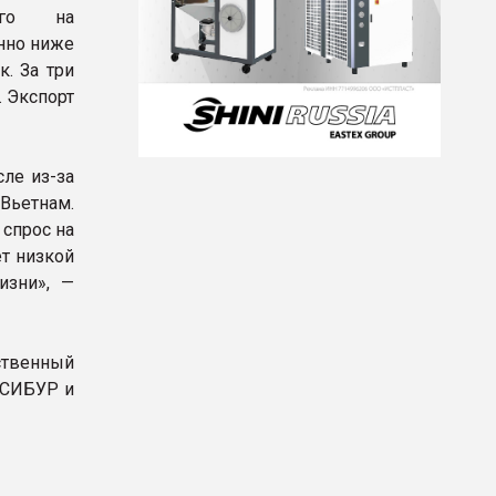
ого на
нно ниже
. За три
. Экспорт
ле из-за
Вьетнам.
спрос на
т низкой
изни», —
ственный
(СИБУР и