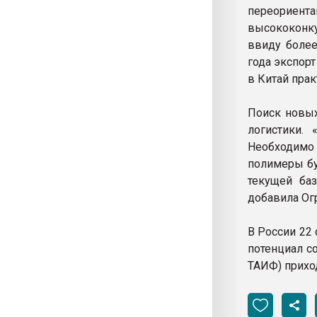
переорие
высококонку
ввиду более
года экспорт
в Китай прак
Поиск новых
логистики.
Необходимо 
полимеры бу
текущей баз
добавила Ог
В России 22
потенциал с
ТАИФ) прихо