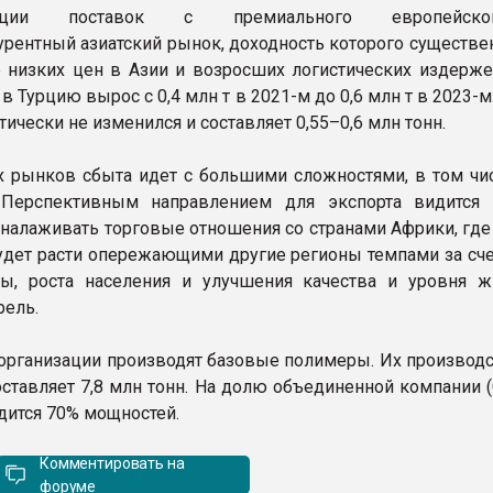
нтации поставок с премиального европейск
рентный азиатский рынок, доходность которого существе
 низких цен в Азии и возросших логистических издержек
 в Турцию вырос с 0,4 млн т в 2021-м до 0,6 млн т в 2023-м
тически не изменился и составляет 0,55–0,6 млн тонн.
 рынков сбыта идет с большими сложностями, в том чис
 «Перспективным направлением для экспорта видится 
налаживать торговые отношения со странами Африки, где 
дет расти опережающими другие регионы темпами за сче
ы, роста населения и улучшения качества и уровня ж
рель.
 организации производят базовые полимеры. Их производ
оставляет 7,8 млн тонн. На долю объединенной компании 
дится 70% мощностей.
Комментировать на
форуме