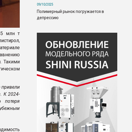
09/10/2025
Полимерный рынок погружается в
депрессию
45 млн т
истирол,
териале
сравнению
н. Такими
тическом
е привели
. К 2024-
о потеря
рубежным
одимость