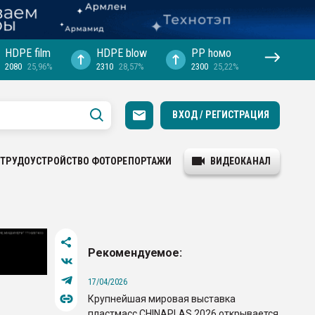
HDPE film
HDPE blow
PP hомо
2080
25,96%
2310
28,57%
2300
25,22%
ВХОД / РЕГИСТРАЦИЯ
ТРУДОУСТРОЙСТВО
ФОТОРЕПОРТАЖИ
ВИДЕОКАНАЛ
Рекомендуемое:
17/04/2026
Крупнейшая мировая выставка
пластмасс CHINAPLAS 2026 открывается