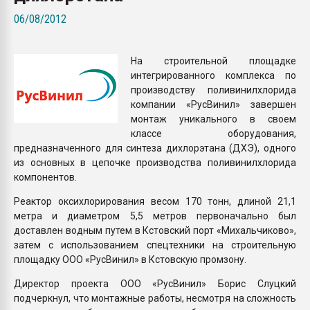
Всё, что касается выду
06/08/2012
бутылок
На строительной площадке
ПЕРЕЙТИ НА 
интегрированного комплекса по
производству поливинилхлорида
компании «РусВинил» завершен
монтаж уникального в своем
классе оборудования,
предназначенного для синтеза дихлорэтана (ДХЭ), одного
из основных в цепочке производства поливинилхлорида
компонентов.
Реактор оксихлорирования весом 170 тонн, длиной 21,1
метра и диаметром 5,5 метров первоначально был
доставлен водным путем в Кстовский порт «Михальчиково»,
затем с использованием спецтехники на строительную
площадку ООО «РусВинил» в Кстовскую промзону.
Директор проекта ООО «РусВинил» Борис Слуцкий
подчеркнул, что монтажные работы, несмотря на сложность