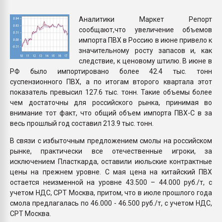
пластмасс
Аналитики Маркет Репорт
28.07.2026 "Техноникол
сообщают,что увеличение объемов
ситуацией на строител
импорта ПВХ в Россию в июне привело к
значительному росту запасов и, как
следствие, к ценовому штилю. В июне в
ПЕРЕЙТИ НА 
РФ было импортировано более 42.4 тыс. тонн
суспензионного ПВХ, а по итогам второго квартала этот
показатель превысил 127.6 тыс. тонн. Такие объемы более
чем достаточны для российского рынка, принимая во
внимание тот факт, что общий объем импорта ПВХ-С в за
весь прошлый год составил 213.9 тыс. тонн.
В связи с избыточным предложением смолы на российском
рынке, практически все отечественные игроки, за
исключением Пласткарда, оставили июльские контрактные
цены на прежнем уровне. С мая цена на китайский ПВХ
остается неизменной на уровне 43.500 – 44.000 руб./т, с
учетом НДС, СРТ Москва, притом, что в июле прошлого года
смола предлагалась по 46.000 - 46.500 руб./т, с учетом НДС,
СРТ Москва.