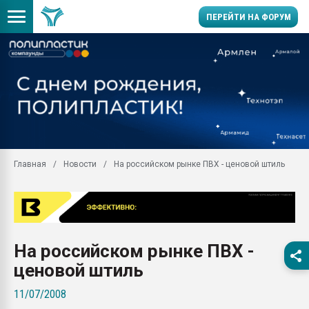
ПЕРЕЙТИ НА ФОРУМ
11.09.2020 Нанотрубки
универсальны, что рос
умельцы изготовили м
колонок полностью из 
Продажа готового бизн
производство SPC лам
цикла
Главная
Новости
На российском рынке ПВХ - ценовой штиль
29.07.2026 ФРП помог 
заводу пластмасс" зах
ППЭ
Помощь в подборе мат
На российском рынке ПВХ -
Вакуум-формовочные 
ближайшее подмосковье
ценовой штиль
Подмосковье, Москва
11/07/2008
28.07.2026 Автоматиза
первый план в перераб