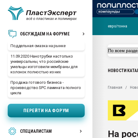
евро/тонна
Помощь в подборе мат
ОБСУЖДАЕМ НА ФОРУМЕ
Вакуум-формовочные 
Поддельная смазка на рынке
ближайшее подмосковье
Подмосковье, Москва
11.09.2020 Нанотрубки настолько
универсальны, что российские
28.07.2026 Автоматиза
умельцы изготовили мембраны для
первый план в перераб
НОВОСТИ
КАТА
колонок полностью из них
пластмасс
Продажа готового бизнеса -
28.07.2026 "Техноникол
Главная
Нов
производство SPC ламината полного
ситуацией на строител
цикла
Всё, что касается выду
бутылок
ПЕРЕЙТИ НА ФОРУМ
Материал поверхности 
вакуумного формовани
На ро
СПЕЦИАЛИСТАМ
Продам отходы Компо
поликарбоната и АБС-п