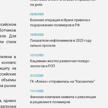
на днях
26/03/2026
Военная операция в Иране привела к
ссийском
подорожанию полимеров в РФ
ботчиков
16/03/2026
еле. Для
Показатели нефтехимиков в 2025 году
ли стали
сильно просели
т
.
12/12/2025
пилена в
Кацевман жестко развенчал псевдо-
 коллапс
экологов и РОП
ициту на
ссийские
01/12/2025
е объемы
ГК «Алеко» отправилась на "Кассиопею"
на рынке
11/11/2025
Финская компания заявила о революции
, однако
в рециклинге полимеров
загрузки