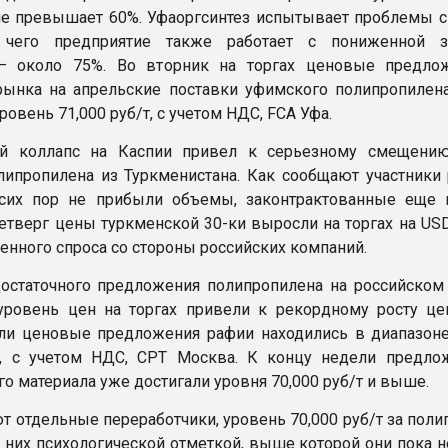
е превышает 60%. Уфаоргсинтез испытывает проблемы с
 чего предприятие также работает с пониженной з
– около 75%. Во вторник на торгах ценовые предло
рынка на апрельские поставки уфимского полипропилена
овень 71,000 руб/т, с учетом НДС, FCA Уфа.
ый коллапс на Каспии привел к серьезному смещени
липропилена из Туркменистана. Как сообщают участники 
сих пор не прибыли объемы, законтрактованные еще 
четверг цены туркменской 30-ки выросли на торгах на US
нного спроса со стороны российских компаний.
достаточного предложения полипропилена на российском
ровень цен на торгах привели к рекордному росту це
ли ценовые предложения рафии находились в диапазоне
т, с учетом НДС, СРТ Москва. К концу недели предло
го материала уже достигали уровня 70,000 руб/т и выше.
т отдельные переработчики, уровень 70,000 руб/т за пол
я них психологической отметкой, выше которой они пока 