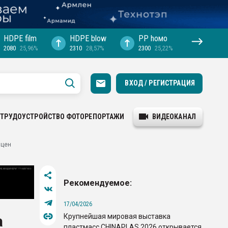
HDPE film
HDPE blow
PP hомо
2080
25,96%
2310
28,57%
2300
25,22%
ВХОД / РЕГИСТРАЦИЯ
ТРУДОУСТРОЙСТВО
ФОТОРЕПОРТАЖИ
ВИДЕОКАНАЛ
 цен
Рекомендуемое:
17/04/2026
Крупнейшая мировая выставка
а
пластмасс CHINAPLAS 2026 открывается