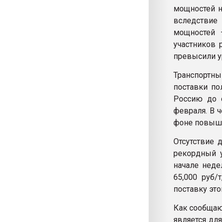
мощностей н
вследствие
мощностей 
участников 
превысили ур
Транспортн
поставки по
Россию до 
февраля. В 
фоне повыше
Отсутствие 
рекордный у
начале неде
65,000 руб/
поставку это
Как сообщаю
является дл