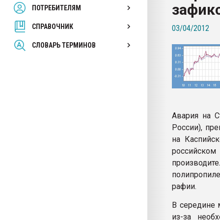
зафик
ПОТРЕБИТЕЛЯМ
Armaloy PC/ABS-1IM че
СПРАВОЧНИК
03/04/2012
ПЕРЕЙТИ НА 
СЛОВАРЬ ТЕРМИНОВ
Авария на С
России), пр
на Каспийс
российском
производит
полипропиле
рафии.
В середине 
из-за необ