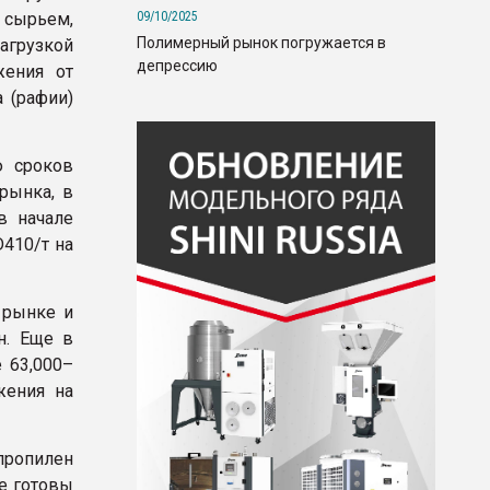
09/10/2025
 сырьем,
Полимерный рынок погружается в
агрузкой
депрессию
жения от
 (рафии)
ю сроков
рынка, в
в начале
D410/т на
 рынке и
н. Еще в
 63,000–
жения на
ипропилен
не готовы