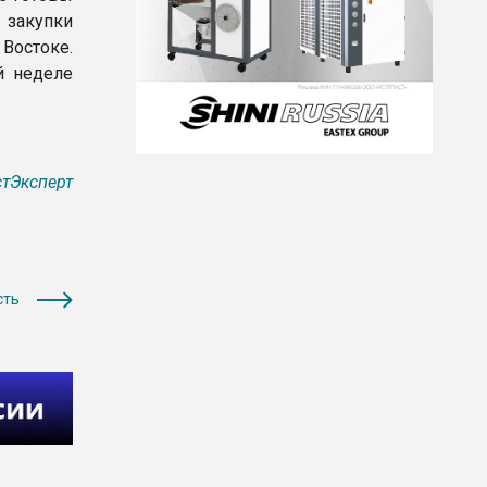
закупки
 Востоке.
й неделе
тЭксперт
сть