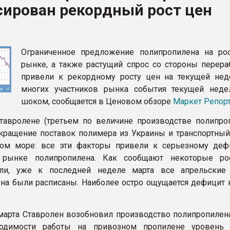
сирован рекордный рост цен
рный цвет
ФОРУМ
Ограниченное предложение полипропилена на ро
рынке, а также растущий спрос со стороны перера
привели к рекордному росту цен на текущей нед
многих участников рынка события текущей неде
шоком, сообщается в Ценовом обзоре
Маркет Репор
тавролене (третьем по величине производстве полипро
екращение поставок полимера из Украины и транспортный
ком море: все эти факторы привели к серьезному деф
 рынке полипропилена. Как сообщают некоторые ро
ели, уже к последней неделе марта все апрельски
на были расписаны. Наиболее остро ощущается дефицит 
марта Ставролен возобновил производство полипропилена
ходимости работы на привозном пропилене уровень 