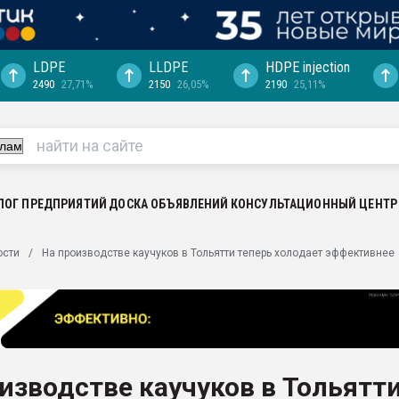
LDPE
LLDPE
HDPE injection
2490
27,71%
2150
26,05%
2190
25,11%
ция выходит на
отке
ь" довольна
ьном рынке
ва ПЭТ
ЛОГ ПРЕДПРИЯТИЙ
ДОСКА ОБЪЯВЛЕНИЙ
КОНСУЛЬТАЦИОННЫЙ ЦЕНТР
пуансона для
ости
На производстве каучуков в Тольятти теперь холодает эффективнее
я
зиция
ластика
рный цвет
итан" стал
изводстве каучуков в Тольятт
а. Продажа,