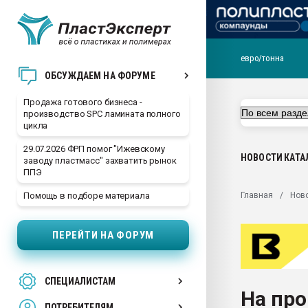
евро/тонна
28.07.2026 Автоматиза
ОБСУЖДАЕМ НА ФОРУМЕ
первый план в перераб
пластмасс
Продажа готового бизнеса -
производство SPC ламината полного
28.07.2026 "Техноникол
цикла
ситуацией на строител
29.07.2026 ФРП помог "Ижевскому
Всё, что касается выду
НОВОСТИ
КАТА
заводу пластмасс" захватить рынок
бутылок
ППЭ
Материал поверхности 
Главная
Нов
Помощь в подборе материала
вакуумного формовани
Продам отходы Компо
ПЕРЕЙТИ НА ФОРУМ
поликарбоната и АБС-п
Armaloy PC/ABS-1IM че
26.07.2022 "Сибирский т
СПЕЦИАЛИСТАМ
намного дороже
На про
ПОТРЕБИТЕЛЯМ
Профильная литератур