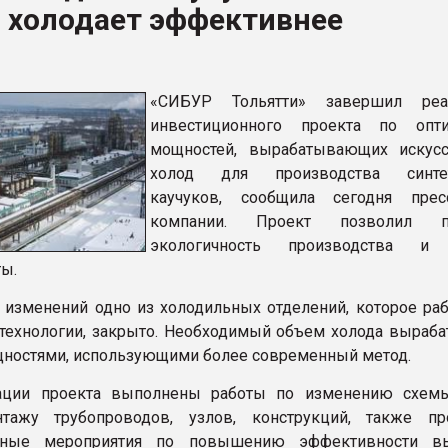
 холодает эффективнее
ФОРУМ
«СИБУР Тольятти» завершил реа
инвестиционного проекта по опти
мощностей, вырабатывающих искус
холод для производства синтет
каучуков, сообщила сегодня прес
компании. Проект позволил п
экологичность производства и 
ты.
е изменений одно из холодильных отделений, которое раб
технологии, закрыто. Необходимый объем холода выраба
ностями, использующими более современный метод.
ации проекта выполнены работы по изменению схем
нтажу трубопроводов, узлов, конструкций, также п
ьные мероприятия по повышению эффективности вы