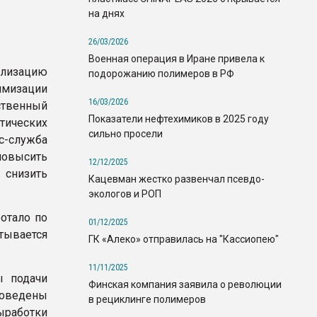
на днях
26/03/2026
Военная операция в Иране привела к
лизацию
подорожанию полимеров в РФ
мизации
16/03/2026
ственный
Показатели нефтехимиков в 2025 году
ических
сильно просели
с-служба
овысить
12/12/2025
снизить
Кацевман жестко развенчал псевдо-
экологов и РОП
отало по
01/12/2025
тывается
ГК «Алеко» отправилась на "Кассиопею"
11/11/2025
ы подачи
Финская компания заявила о революции
роведены
в рециклинге полимеров
работки