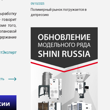
09/10/2025
Полимерный рынок погружается в
работку
депрессию
- говорит
оме того,
ропановой
ержание
тЭксперт
сть