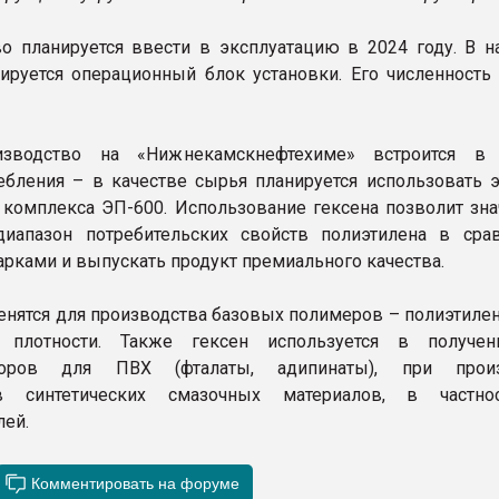
о планируется ввести в эксплуатацию в 2024 году. В н
руется операционный блок установки. Его численность 
.
зводство на «Нижнекамскнефтехиме» встроится в 
ебления – в качестве сырья планируется использовать э
 комплекса ЭП-600. Использование гексена позволит зна
диапазон потребительских свойств полиэтилена в сра
рками и выпускать продукт премиального качества.
енятся для производства базовых полимеров – полиэтилен
плотности. Также гексен используется в получен
аторов для ПВХ (фталаты, адипинаты), при произ
в синтетических смазочных материалов, в частно
лей.