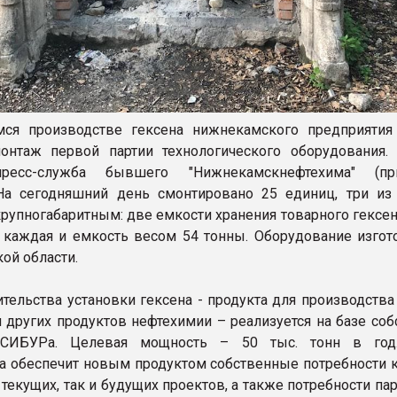
мся производстве гексена нижнекамского предприяти
онтаж первой партии технологического оборудования.
ресс-служба бывшего "Нижнекамскнефтехима" (при
На сегодняшний день смонтировано 25 единиц, три из
 крупногабаритным: две емкости хранения товарного гексе
н каждая и емкость весом 54 тонны. Оборудование изгот
ой области.
ительства установки гексена - продукта для производств
 других продуктов нефтехимии – реализуется на базе соб
 СИБУРа. Целевая мощность – 50 тыс. тонн в год.
а обеспечит новым продуктом собственные потребности 
 текущих, так и будущих проектов, а также потребности па