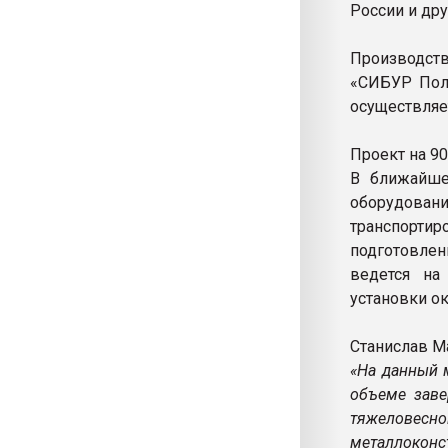
России и дру
Производств
«СИБУР Поли
осуществля
Проект на 9
В ближайше
оборудован
транспорти
подготовлен
ведется на
установки ок
Станислав Ма
«На данный 
объеме заве
тяжеловесно
металлоконст