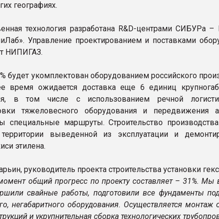
гих географиях.
енная технология разработана R&D-центрами СИБУРа –
Лаб». Управление проектированием и поставками обор
ет НИПИГАЗ.
0% будет укомплектован оборудованием российского произ
е время ожидается доставка еще 6 единиц крупногаб
ия, в том числе с использованием речной логисти
ровки тяжеловесного оборудования и передвижения а
ы специальные маршруты. Строительство производства
 территории выведенной из эксплуатации и демонти
иси этилена.
рьин, руководитель проекта строительства установки гек
момент общий прогресс по проекту составляет – 31%. Мы 
ршили свайные работы, подготовили все фундаменты по
го, негабаритного оборудования. Осуществляется монтаж 
рукций и укрупнительная сборка технологических трубопро