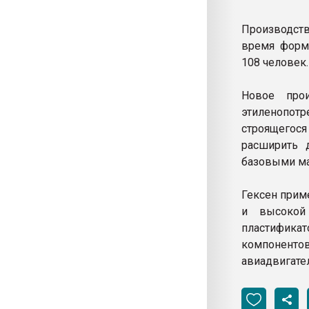
Производств
время форми
108 человек
Новое прои
этиленопотр
строящегося
расширить 
базовыми ма
Гексен прим
и высокой 
пластифик
компоненто
авиадвигате