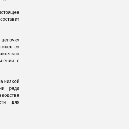
астоящее
составит
цепочку
тилен со
чительно
внении с
а низкой
ии ряда
водстве
сти для