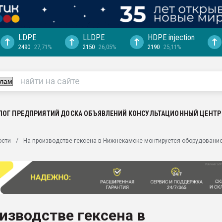
LDPE
LLDPE
HDPE injection
2490
27,71%
2150
26,05%
2190
25,11%
еса -
ината полного
"Ижевскому
ватить рынок
ЛОГ ПРЕДПРИЯТИЙ
ДОСКА ОБЪЯВЛЕНИЙ
КОНСУЛЬТАЦИОННЫЙ ЦЕНТР
ериала
машины:
ости
На производстве гексена в Нижнекамске монтируется оборудовани
, с.-в.
ция выходит на
отке
ь" довольна
изводстве гексена в
ьном рынке