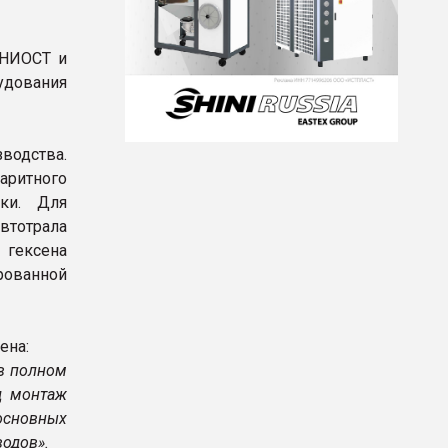
 НИОСТ и
удования
водства.
аритного
ки. Для
втотрала
 гексена
рованной
сена:
в полном
д монтаж
основных
водов».