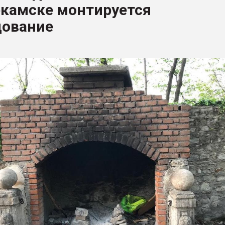
камске монтируется
ва ПЭТ
дование
ФОРУМ