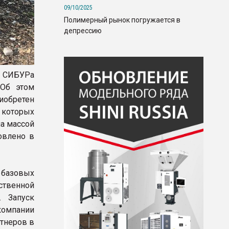
09/10/2025
Полимерный рынок погружается в
депрессию
я СИБУРа
 Об этом
обретен
 которых
на массой
овлено в
а базовых
ственной
 Запуск
компании
ртнеров в