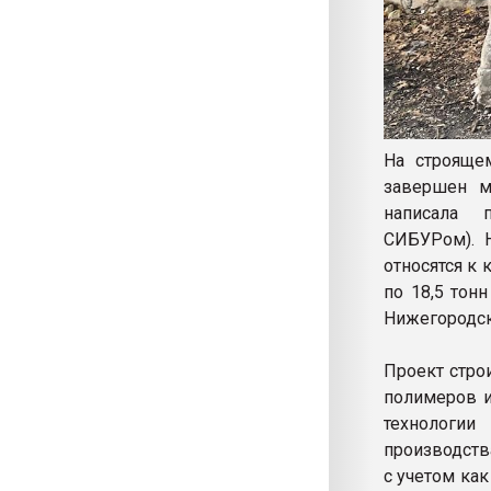
На строяще
завершен м
написала п
СИБУРом). 
относятся к
по 18,5 тон
Нижегородск
Проект стро
полимеров и
технологии
производств
с учетом как