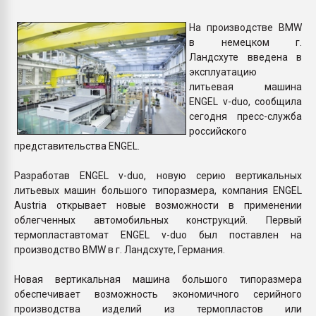
Всё, что касается выду
бутылок
На производстве BMW
в немецком г.
Ландсхуте введена в
ПЕРЕЙТИ НА 
эксплуатацию
литьевая машина
ENGEL v-duo, сообщила
сегодня пресс-служба
российского
представительства ENGEL.
Разработав ENGEL v-duo, новую серию вертикальных
литьевых машин большого типоразмера, компания ENGEL
Austria открывает новые возможности в применении
облегченных автомобильных конструкций. Первый
термопластавтомат ENGEL v-duo был поставлен на
производство BMW в г. Ландсхуте, Германия.
Новая вертикальная машина большого типоразмера
обеспечивает возможность экономичного серийного
производства изделий из термопластов или