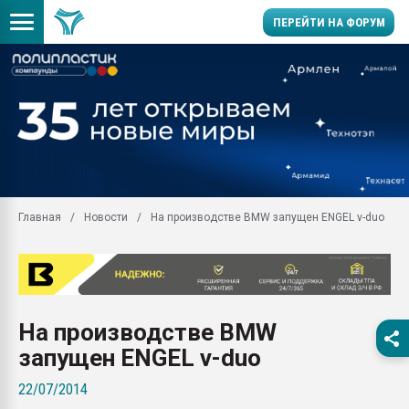
ПЕРЕЙТИ НА ФОРУМ
Продажа готового бизн
производство SPC лам
цикла
29.07.2026 ФРП помог 
заводу пластмасс" зах
ППЭ
Главная
Новости
На производстве BMW запущен ENGEL v-duo
Помощь в подборе мат
Вакуум-формовочные 
ближайшее подмосковье
Подмосковье, Москва
28.07.2026 Автоматиза
На производстве BMW
первый план в перераб
пластмасс
запущен ENGEL v-duo
28.07.2026 "Техноникол
22/07/2014
ситуацией на строител