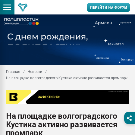
ПЕРЕЙТИ НА ФОРУМ
Вакуум-формовочные 
ближайшее подмосковье
Подмосковье, Москва
28.07.2026 Автоматиза
первый план в перераб
пластмасс
Главная
Новости
28.07.2026 "Техноникол
На площадке волгоградского Кустика активно развивается промпарк
ситуацией на строител
Всё, что касается выду
бутылок
Материал поверхности 
вакуумного формовани
На площадке волгоградского
Продам отходы Компо
Кустика активно развивается
поликарбоната и АБС-п
Armaloy PC/ABS-1IM че
промпарк