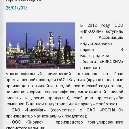
26.07.2022 "Сибирский т
25/01/2013
намного дороже
В 2012 году ООО
ПЕРЕЙТИ НА 
«НИКОХИМ» вступило
в Ассоциацию
индустриальных
парков. В
Волгоградской
области «НИКОХИМ»
развивает
многопрофильный химический технопарк на базе
промышленной площадки ОАО «Каустик» (крупнотоннажные
производства жидкой и твердой каустической соды, хлора,
поливинилхлорида, хлорпарафинов, синтетической соляной
кислоты и других продуктов), сообщила пресс-служба
компании. В данном индустриальном парке уже работают:
- ЗАО «НикоМаг» (совместное с ОАО «РОСНАНО»
производство магнезиальных продуктов);
- ООО «Зиракс» – производство гранулированного
хлористого кальция;