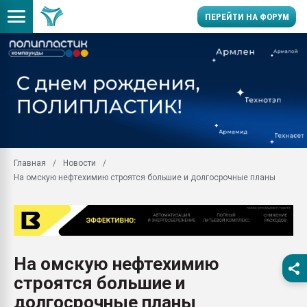
ПЕРЕЙТИ НА ФОРУМ
Продажа готового бизн
производство SPC лам
цикла
29.07.2026 ФРП помог 
заводу пластмасс" зах
ППЭ
Главная
Новости
Помощь в подборе мат
На омскую нефтехимию строятся большие и долгосрочные планы
Вакуум-формовочные 
ближайшее подмосковье
Подмосковье, Москва
28.07.2026 Автоматиза
первый план в перераб
На омскую нефтехимию
пластмасс
строятся большие и
28.07.2026 "Техноникол
ситуацией на строител
долгосрочные планы