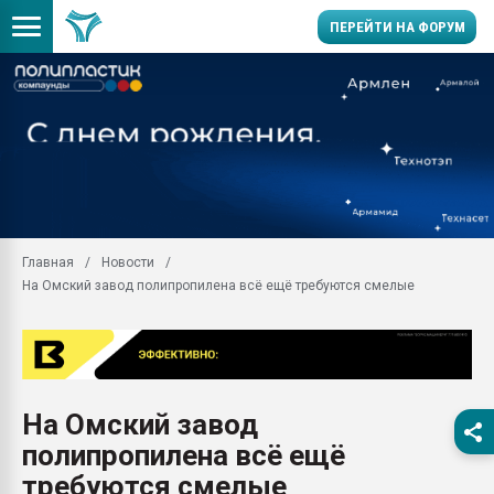
ПЕРЕЙТИ НА ФОРУМ
Помощь в подборе мат
Вакуум-формовочные 
ближайшее подмосковье
Подмосковье, Москва
28.07.2026 Автоматиза
первый план в перераб
Главная
Новости
пластмасс
На Омский завод полипропилена всё ещё требуются смелые
28.07.2026 "Техноникол
ситуацией на строител
Всё, что касается выду
бутылок
На Омский завод
Материал поверхности 
вакуумного формовани
полипропилена всё ещё
Продам отходы Компо
требуются смелые
поликарбоната и АБС-п