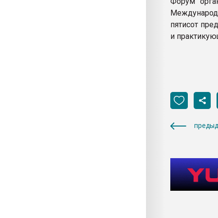
Форум орга
Международн
пятисот пре
и практикую
предыд