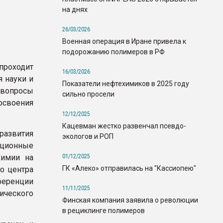
на днях
26/03/2026
Военная операция в Иране привела к
подорожанию полимеров в РФ
проходит
16/03/2026
 науки и
Показатели нефтехимиков в 2025 году
 вопросы
сильно просели
освоения
12/12/2025
Кацевман жестко развенчал псевдо-
развития
экологов и РОП
ционные
01/12/2025
химии на
ГК «Алеко» отправилась на "Кассиопею"
о центра
еренции
11/11/2025
ического
Финская компания заявила о революции
в рециклинге полимеров