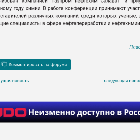
низован компанией "Газпром нефтехим Салават" и при
ому году химии. В работе конференции принимают участ
дставителей различных компаний, среди которых ученые, 
щие специалисты в сфере нефтепереработки и нефтехимии
Плас
ущая новость
следующая ново