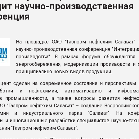
дит научно-производственная
ва ПЭТ
ренция
ФОРУМ
На площадке ОАО "Газпром нефтехим Салават" 
научно-производственная конференция "Интеграция
производства". В рамках форума обсуждаются
энергосбережения, модернизации производств и 
принципиально новых видов продукции.
цент сделан на современное состояние и перспективы 
работки и нефтехимии, автоматизацию и информа
 в промышленности, а также вопросы развития нефте
О "Газпром нефтехим Салават" – создание Всероссийског
мии и индустриального парка "Салават". На конф
ы и инновационные разработки специалистов научно-техн
нии "Газпром нефтехим Салават".