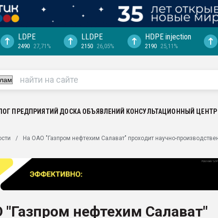
LDPE
LLDPE
HDPE injection
2490
27,71%
2150
26,05%
2190
25,11%
еса -
ината полного
"Ижевскому
ватить рынок
ЛОГ ПРЕДПРИЯТИЙ
ДОСКА ОБЪЯВЛЕНИЙ
КОНСУЛЬТАЦИОННЫЙ ЦЕНТР
ериала
машины:
ости
На ОАО "Газпром нефтехим Салават" проходит научно-производств
, с.-в.
ция выходит на
отке
ь" довольна
 "Газпром нефтехим Салават"
ьном рынке