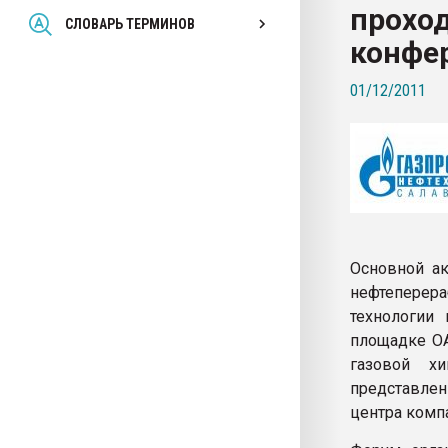
прохо
Всё, что касается выду
СЛОВАРЬ ТЕРМИНОВ
бутылок
конфе
01/12/2011
ПЕРЕЙТИ НА 
Основной ак
нефтепере
технологии
площадке ОА
газовой хи
представлен
центра компа