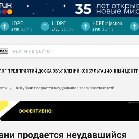
LDPE
LLDPE
HDPE injection
2490
27,71%
2150
26,05%
2190
25,11%
еса -
ината полного
"Ижевскому
ватить рынок
ЛОГ ПРЕДПРИЯТИЙ
ДОСКА ОБЪЯВЛЕНИЙ
КОНСУЛЬТАЦИОННЫЙ ЦЕНТР
ериала
машины:
ости
На Кубани продается неудавшийся завод газовых труб
, с.-в.
ция выходит на
отке
ь" довольна
бани продается неудавшийся
ьном рынке