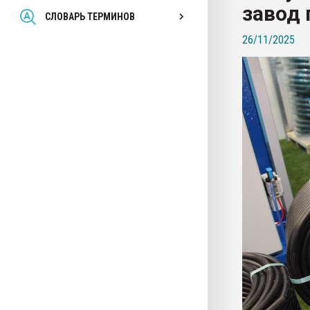
завод 
Всё, что касается выду
СЛОВАРЬ ТЕРМИНОВ
бутылок
26/11/2025
ПЕРЕЙТИ НА 