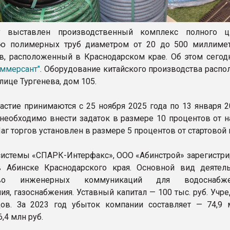
 выставлен производственный комплекс полного ц
ию полимерных труб диаметром от 20 до 500 миллиме
в, расположенный в Краснодарском крае. Об этом сегод
ммерсант"
. Оборудование китайского производства распо
лице Тургенева, дом 105.
частие принимаются с 25 ноября 2025 года по 13 января 2
 необходимо внести задаток в размере 10 процентов от н
аг торгов установлен в размере 5 процентов от стартовой
истемы «СПАРК-Интерфакс», ООО «Абинстрой» зарегистри
в Абинске Краснодарского края. Основной вид деятел
ство инженерных коммуникаций для водоснаб
ия, газоснабжения. Уставный капитал — 100 тыс. руб. Учр
ов. За 2023 год убыток компании составляет — 74,9 м
,4 млн руб.