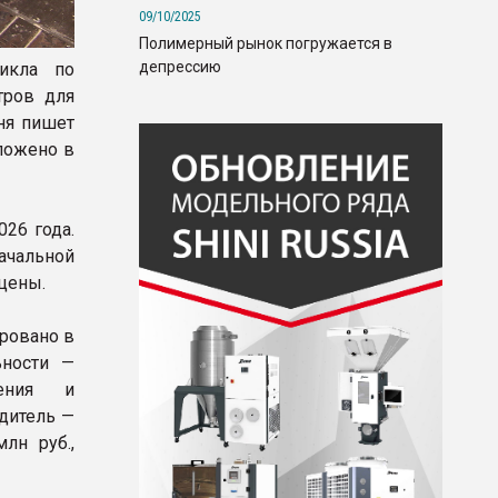
09/10/2025
Полимерный рынок погружается в
депрессию
икла по
тров для
ня пишет
ложено в
026 года.
ачальной
 цены.
ровано в
ьности —
жения и
едитель —
лн руб.,