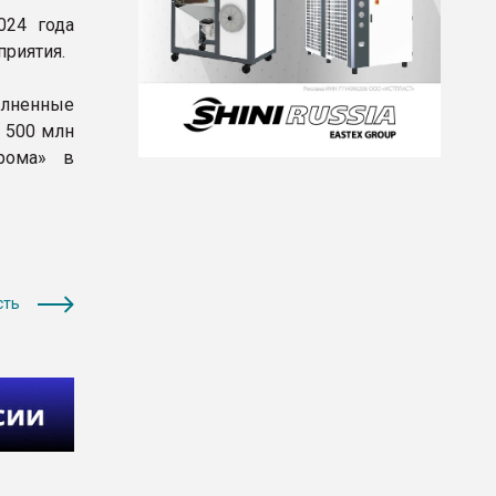
024 года
приятия.
олненные
 500 млн
прома» в
сть