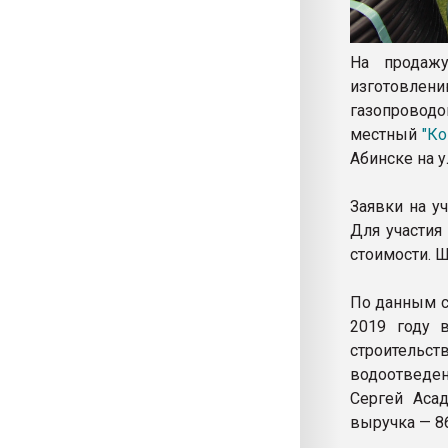
На продажу
изготовлен
газопроводо
местный
"Ко
Абинске на у
Заявки на у
Для участия
стоимости. Ш
По данным с
2019 году 
строитель
водоотведен
Сергей Асад
выручка — 86