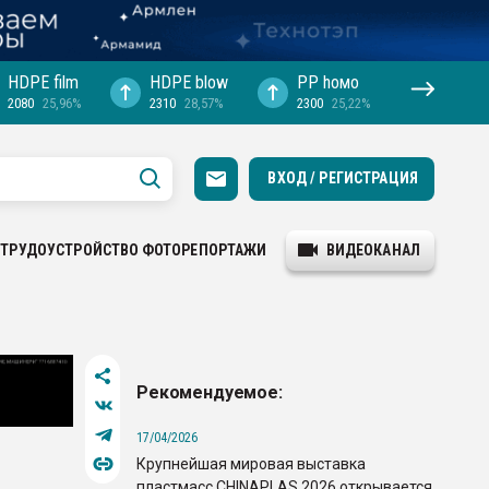
HDPE film
HDPE blow
PP hомо
2080
25,96%
2310
28,57%
2300
25,22%
ВХОД / РЕГИСТРАЦИЯ
ТРУДОУСТРОЙСТВО
ФОТОРЕПОРТАЖИ
ВИДЕОКАНАЛ
Рекомендуемое:
17/04/2026
Крупнейшая мировая выставка
пластмасс CHINAPLAS 2026 открывается