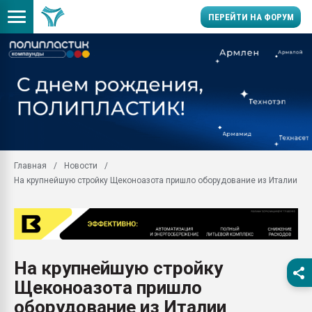
ПЕРЕЙТИ НА ФОРУМ
Помощь в подборе мат
Вакуум-формовочные 
ближайшее подмосковье
Подмосковье, Москва
28.07.2026 Автоматиза
первый план в перераб
Главная
Новости
пластмасс
На крупнейшую стройку Щеконоазота пришло оборудование из Италии
28.07.2026 "Техноникол
ситуацией на строител
Всё, что касается выду
бутылок
На крупнейшую стройку
Материал поверхности 
вакуумного формовани
Щеконоазота пришло
Продам отходы Компо
оборудование из Италии
поликарбоната и АБС-п