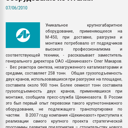
Armaloy PC/ABS-1IM че
07/06/2010
ПЕРЕЙТИ НА 
Уникальное крупногабаритное
оборудование, применяющееся на
М-450, при доставке, разгрузке и
монтаже потребовало от подрядчиков
высокого профессионализма и
соответствующей техники, - рассказывает заместитель
генерального директора ОАО «Щекиноазот» Олег Макаров.
- Вес реактора синтеза, незагруженного катализаторами и
средами, составляет 258 тонн. Общая грузоподъемность
двух кранов, использовавшихся при разгрузке на площадке,
составила около 900 тонн. Более семисот тонн составила
грузоподъемность двух кранов, применявшихся при
монтаже, сообщила пресс-служба Щекиноазота. В России
это был первый опыт перевозки такого крупнотоннажного
оборудования, не подлежащего транспортировке по
частям. В 2007 году компания «Щекиноазот» приступила к
реализации самого крупного проекта стратегической
программы развития предприятия – строительству нового