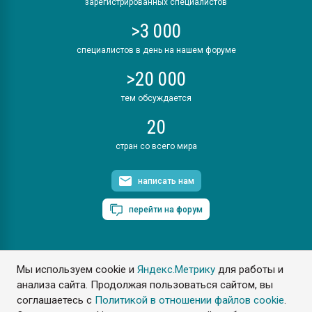
зарегистрированных специалистов
>3 000
специалистов в день на нашем форуме
>20 000
тем обсуждается
20
стран со всего мира
написать нам
перейти на форум
Мы используем cookie и
Яндекс.Метрику
для работы и
ПластЭксперт © 2006. Все права защищены
анализа сайта. Продолжая пользоваться сайтом, вы
Разрешается копирование материалов сайта с обязательной
ссылкой на www.e-plastic.ru
соглашаетесь с
Политикой в отношении файлов cookie
.