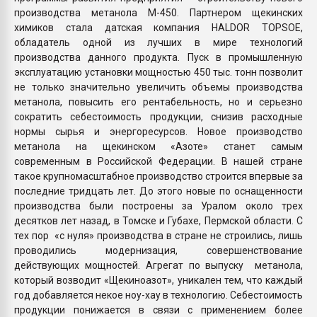
производства метанола М-450. Партнером щекинских
химиков стала датская компания HALDOR TOPSOE,
обладатель одной из лучших в мире технологий
производства данного продукта. Пуск в промышленную
эксплуатацию установки мощностью 450 тыс. тонн позволит
не только значительно увеличить объемы производства
метанола, повысить его рентабельность, но и серьезно
сократить себестоимость продукции, снизив расходные
нормы сырья и энергоресурсов. Новое производство
метанола на щекинском «Азоте» станет самым
современным в Российской Федерации. В нашей стране
такое крупномасштабное производство строится впервые за
последние тридцать лет. До этого новые по оснащенности
производства были построены за Уралом около трех
десятков лет назад, в Томске и Губахе, Пермской области. С
тех пор «с нуля» производства в стране не строились, лишь
проводились модернизация, совершенствование
действующих мощностей. Агрегат по выпуску метанола,
который возводит «Щекиноазот», уникален тем, что каждый
год добавляется некое ноу-хау в технологию. Себестоимость
продукции понижается в связи с применением более