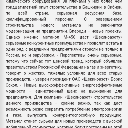
химического оборудования. За плечами у них более чем
тридцатилетний опыт строительства в Башкирии, в Сибири,
по всей стране, серьезная ресурсная база,
квалифицированный персонал. С завершением
строительства нового метанола не закончится
модернизация на предприятии. Впереди – новые проекты.
Однако именно метанол М-450 даст «Щекиноазоту»
серьезные конкурентные преимущества и позволит встать в
один ряд с ведущими предприятиями отрасли не только в
России, но и зарубежом. - Перспективы очень серьезные,
потому что сейчас тот ценовой тренд, который объявлен
правительством Российской Федерации на газ и энергетику,
говорит о жестких, тяжелых условиях для всех старых
производств, - уверен президент ОАО «Щекиноазот» Борис
Сокол. - Новые, высокоэффективные, энергоэффективные
мощности – единственный шанс на выживание для
предприятия. Для компании «Щекиноазот» строительство
данного производства – крайне важно, так как даст
возможность резко сократить потребление электроэнергии
и газа, выпускать конкурентоспособную продукцию.
Метанол станет сырьем для новых производств с высокой
добавленной стоимостью, которые будут построены на этой