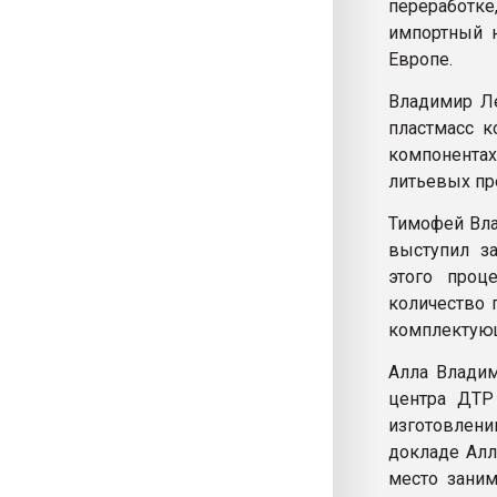
переработке
импортный 
Европе.
Владимир Ле
пластмасс к
компонента
литьевых пр
Тимофей Вла
выступил з
этого проц
количество 
комплектую
Алла Владим
центра ДТР 
изготовлен
докладе Алл
место зани