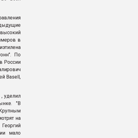
авления
едыдущие
 высокий
имеров в
иэтилена
онн". По
в России
алирович
й Basell,
 , уделил
нке. "В
 Крупным
мотрят на
. Георгий
сии мало