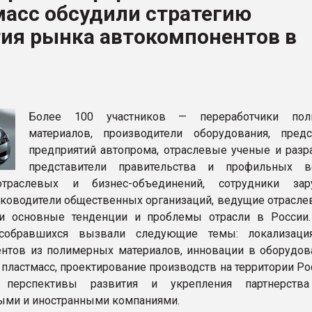
масс обсудили стратегию
рный цвет
тия рынка автокомпонентов в
ФОРУМ
Более 100 участников — переработчики пол
материалов, производители оборудования, предс
предприятий автопрома, отраслевые ученые и разра
представители правительства и профильных в
траслевых и бизнес-объединений, сотрудники зар
уководители общественных организаций, ведущие отрасл
и основные тенденции и проблемы отрасли в России
собравшихся вызвали следующие темы: локализаци
нтов из полимерных материалов, инновации в оборудов
 пластмасс, проектирование производств на территории Р
, перспективы развития и укрепления партнерств
ыми и иностранными компаниями.