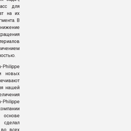
асс для
ат на их
гмента. В
 снижение
кращения
териалов
личением
ностью.
Philippe
ии новых
печивают
ля нашей
личения
Philippe
компании
 основе
 сделал
 во всех