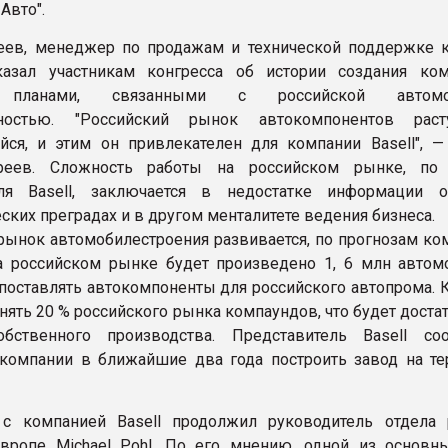
Авто".
еев, менеджер по продажам и технической поддержке 
сказал участникам конгресса об истории создания ко
я планами, связанными с российской автомо
ностью. "Российский рынок автокомпонентов рас
ся, и этим он привлекателен для компании Basell", —
реев. Сложность работы на российском рынке, по
еля Basell, заключается в недостатке информации 
ских преградах и в другом менталитете ведения бизнеса.
рынок автомобилестроения развивается, по прогнозам ком
а российском рынке будет произведено 1, 6 млн автом
в поставлять автокомпоненты для российского автопрома.
нять 20 % российского рынка компаундов, что будет доста
обственного производства. Представитель Basell с
компании в ближайшие два года построить завод на те
 с компанией Basell продолжил руководитель отдела 
вропе Michael Pohl. По его мнению, одной из основны