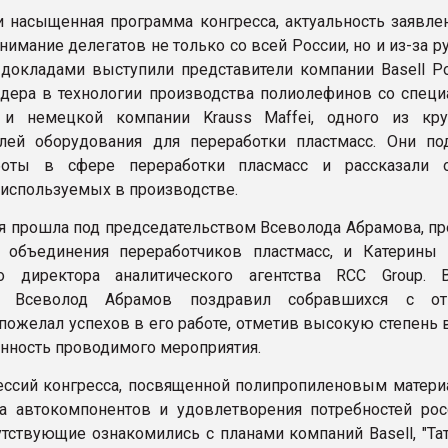
и насыщенная программа конгресса, актуальность заявле
имание делегатов не только со всей России, но и из-за р
 докладами выступили представители компании Basell Pol
дера в технологии производства полиолефинов со спец
 и немецкой компании Krauss Maffei, одного из кр
лей оборудования для переработки пластмасс. Они по
оты в сфере переработки пласмасс и рассказали 
, используемых в производстве.
 прошла под председательством Всеволода Абрамова, пр
 объединения переработчиков пластмасс, и Катерины 
го директора аналитического агентства RCC Group.
ии Всеволод Абрамов поздравил собравшихся с от
 пожелал успехов в его работе, отметив высокую степень
нность проводимого мероприятия.
ессий конгресса, посвященной полипропиленовым матери
а автокомпонентов и удовлетворения потребностей рос
утствующие ознакомились с планами компаний Basell, "Та