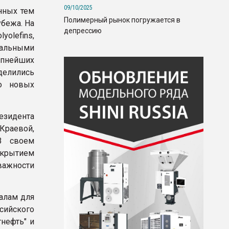
09/10/2025
нных тем
Полимерный рынок погружается в
убежа. На
депрессию
yolefins,
иальными
упнейших
делились
о новых
езидента
Краевой,
 В своем
крытием
 важности
алам для
сийского
тнефть" и