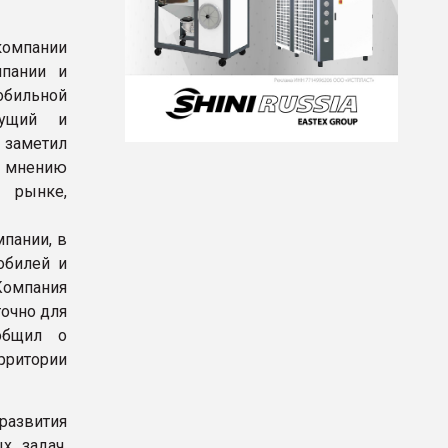
компании
мпании и
бильной
тущий и
 заметил
 мнению
о рынке,
пании, в
обилей и
 Компания
точно для
ообщил о
рритории
развития
х задач,