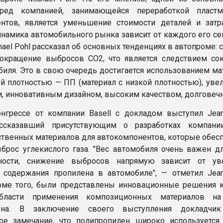
ред компанией, занимающейся переработкой пластм
нтов, является уменьшение стоимости деталей и затр
инамика автомобильного рынка зависит от каждого его се
hael Pohl рассказал об основных тенденциях в автопроме:
сокращение выбросов CO2, что является следствием со
биля. Это в свою очередь достигается использованием ма
й плотностью — ПП (материал с низкой плотностью), уве
и, инновативным дизайном, высоким качеством, долговеч
нгрессе от компании Basell с докладом выступил Jean-
ассказавший присутствующим о разработках компан
твенных материалов для автокомпонентов, которые обес
рос углекислого газа. "Вес автомобиля очень важен д
ости, снижение выбросов напрямую зависит от уве
 содержания пропилена в автомобиле", — отметил Jean-
оме того, были представлены инновационные решения 
бласти применения композиционных материалов на
ена. В заключение своего выступления докладчик
ое замечание, что полипропилен широко используется