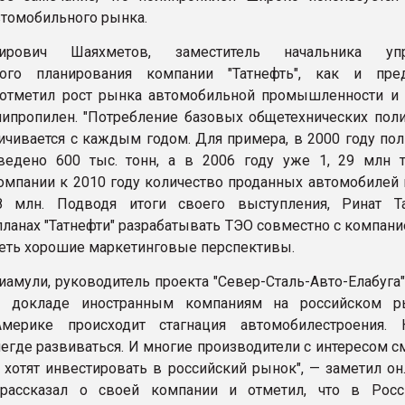
втомобильного рынка.
ирович Шаяхметов, заместитель начальника упр
ского планирования компании "Татнефть", как и пр
 отметил рост рынка автомобильной промышленности и
липропилен. "Потребление базовых общетехнических пол
ичивается с каждым годом. Для примера, в 2000 году пол
едено 600 тыс. тонн, а в 2006 году уже 1, 29 млн т
омпании к 2010 году количество проданных автомобилей 
,8 млн. Подводя итоги своего выступления, Ринат Т
планах "Татнефти" разрабатывать ТЭО совместно с компание
меть хорошие маркетинговые перспективы.
иамули, руководитель проекта "Север-Сталь-Авто-Елабуга"
 докладе иностранным компаниям на российском ры
мерике происходит стагнация автомобилестроения.
егде развиваться. И многие производители с интересом с
 хотят инвестировать в российский рынок", — заметил он
рассказал о своей компании и отметил, что в Рос