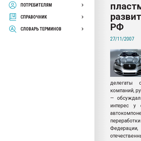
пласт
ПОТРЕБИТЕЛЯМ
Armaloy PC/ABS-1IM че
разви
СПРАВОЧНИК
ПЕРЕЙТИ НА 
РФ
СЛОВАРЬ ТЕРМИНОВ
27/11/2007
делегаты о
компаний, р
— обсуждал
интерес у 
автокомпоне
переработки
Федерации
отечественн