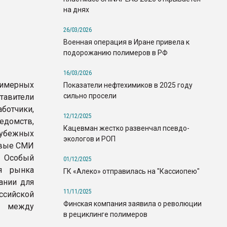
на днях
26/03/2026
Военная операция в Иране привела к
подорожанию полимеров в РФ
16/03/2026
имерных
Показатели нефтехимиков в 2025 году
сильно просели
тавители
ботчики,
12/12/2025
едомств,
Кацевман жестко развенчал псевдо-
убежных
экологов и РОП
евые СМИ
. Особый
01/12/2025
я рынка
ГК «Алеко» отправилась на "Кассиопею"
ании для
11/11/2025
оссийской
Финская компания заявила о революции
а между
в рециклинге полимеров