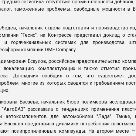
, трудная логистика, отсутствие промышленности добавок
налог, таможенные проблемы, свободные мощности в В
бедев, начальник отдела подготовки и производства из
омпании "Тесис", на Конгрессе представил доклад о ста
х и горячеканальных системах для производства ш
ессформ компании DME Company.
димирович Есаулов, российское представительство компан
а локализацию комплектующих и также отметил преи
есса. Докладчик сообщил о том, что существует дос
проблем, многие из которых сводятся к требованиям пос
щих.
ировна Басаева, начальник бюро полимеров исследоват
"АвтоВАЗ" рассказала о тенденциях применения пласт
ии автокомпонентов для автомобилей "Лада". Также,
а Басаева представила динамику потребления пластмасс.
мают полипропиленовые компаунды. На втором месте —