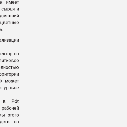
не имеет
 сырья и
одняшний
 цветные
%.
ализации
ектор по
итьевое
олностью
рритории
РФ может
а уровне
и в РФ:
 рабочей
мы этого
одств по