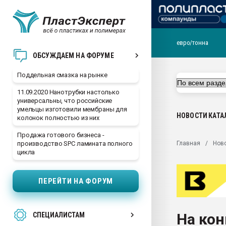
евро/тонна
Помощь в подборе мат
ОБСУЖДАЕМ НА ФОРУМЕ
Вакуум-формовочные 
Поддельная смазка на рынке
ближайшее подмосковье
Подмосковье, Москва
11.09.2020 Нанотрубки настолько
универсальны, что российские
28.07.2026 Автоматиза
умельцы изготовили мембраны для
первый план в перераб
НОВОСТИ
КАТА
колонок полностью из них
пластмасс
Продажа готового бизнеса -
28.07.2026 "Техноникол
Главная
Нов
производство SPC ламината полного
ситуацией на строител
цикла
Всё, что касается выду
бутылок
ПЕРЕЙТИ НА ФОРУМ
Материал поверхности 
вакуумного формовани
На кон
СПЕЦИАЛИСТАМ
Продам отходы Компо
поликарбоната и АБС-п