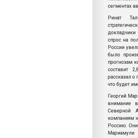
сегментах а
Ринат Тал
стратегиче
докладчики
спрос на по
России увел
было произв
прогнозам к
составит 2
рассказал о 
что будет и
Георгий Мар
внимание в
Северной А
компаниям н
Россию. Они
Мариамули 