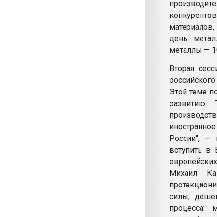
производит
конкурентов
материалов,
день: мета
металлы — 10
Вторая сесс
российского 
Этой теме п
развитию Т
производств
иностранное
России", —
вступить в 
европейских
Михаил Ка
протекциони
силы, деше
процесса: 