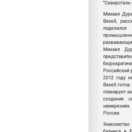
"Северсталь-
Михаил Дур
Basell, рас
поделилс
промышлен
развивающий
Михаил Ду
представит
бюрократиче
Российский 
2012 году н
Basell гото
планирует за
создания с
намерениях 
России.
Знакомство
бизнеса в Е