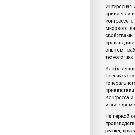
Интересная 
привлекли вн
конгрессе с
мирового ли
свойствами
производите
опытом раб
технологиях
Конференция
Российского
генерально
приветств
Конгресса и
и своевреме
На первой с
производств
рынка, прис