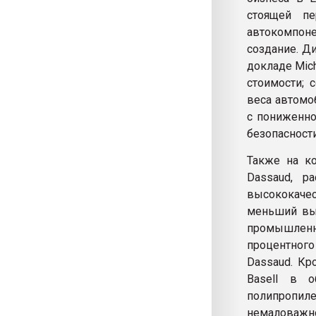
стоящей пе
автокомпоне
создание. Д
докладе Mic
стоимости; 
веса автомо
с пониженно
безопасност
Также на ко
Dassaud, р
высококачес
меньший выб
промышленн
процентного
Dassaud. Кр
Basell в о
полипропил
немаловажн