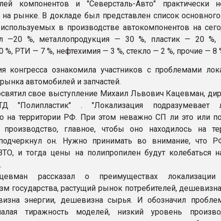
елей компонентов и "Северсталь-Авто" практически 
 на рынке. В докладе был представлен список основного
 используемых в производстве автокомпонентов на сег
лл —20 %, металлопродукция — 30 %, пластик — 20 %,
 %, РТИ — 7 %, нефтехимия — 3 %, стекло — 2 %, прочие — 8 
ия конгресса ознакомила участников с проблемами лок
рынка автомобилей и запчастей.
освятил свое выступление Михаил Львович Кацевман, дир
Д "Полипластик" . "Локализация подразумевает л
о на территории РФ. При этом неважно СП ли это или п
 производство, главное, чтобы оно находилось на те
 подчеркнул он. Нужно принимать во внимание, что 
ВТО, и тогда цены на полипропилен будут колебаться н
.
цевман рассказал о преимуществах локализаци
зм государства, растущий рынок потребителей, дешевизна
визна энергии, дешевизна сырья. И обозначил пробле
малая тиражность моделей, низкий уровень произв