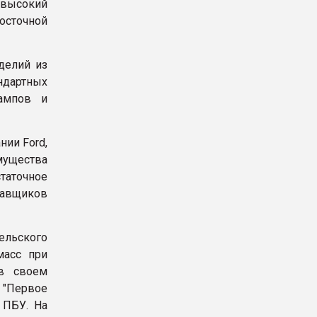
, высокий
осточной
делий из
ндартных
тампов и
ии Ford,
мущества
таточное
тавщиков
ельского
масс при
 в своем
 "Первое
 ПБУ. На