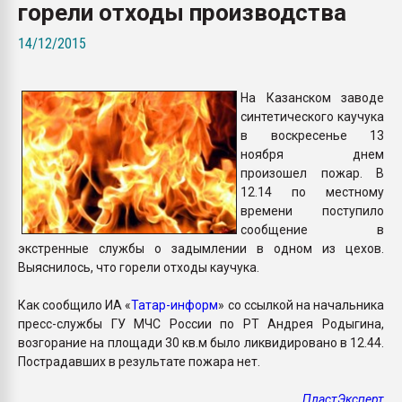
горели отходы производства
Всё, что касается выду
бутылок
14/12/2015
ПЕРЕЙТИ НА 
На Казанском заводе
синтетического каучука
в воскресенье 13
ноября днем
произошел пожар. В
12.14 по местному
времени поступило
сообщение в
экстренные службы о задымлении в одном из цехов.
Выяснилось, что горели отходы каучука.
Как сообщило ИА «
Татар-информ
» со ссылкой на начальника
пресс-службы ГУ МЧС России по РТ Андрея Родыгина,
возгорание на площади 30 кв.м было ликвидировано в 12.44.
Пострадавших в результате пожара нет.
ПластЭксперт