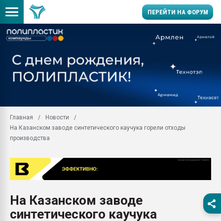
ПЕРЕЙТИ НА ФОРУМ
Продажа готового бизн
производство SPC лам
цикла
29.07.2026 ФРП помог 
заводу пластмасс" зах
ППЭ
Главная
Новости
Помощь в подборе мат
На Казанском заводе синтетического каучука горели отходы
Вакуум-формовочные 
производства
ближайшее подмосковье
Подмосковье, Москва
28.07.2026 Автоматиза
первый план в перераб
пластмасс
На Казанском заводе
28.07.2026 "Техноникол
синтетического каучука
ситуацией на строител