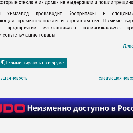
екоторые стекла в их домах не выдержали и пошли трещин
ий химзавод производит боеприпасы и спецхи
ающей промышленности и строительства. Помимо вз
а предприятии изготавливают полиэтиленовую про
и сопутствующие товары.
Плас
ущая новость
следующая ново