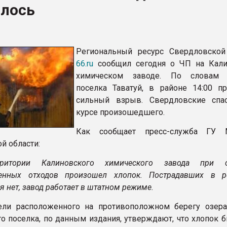
алось
ва ПЭТ
ФОРУМ
Региональный ресурс Свердловской
66.ru
сообщил сегодня о ЧП на Кал
химическом заводе. По словам 
поселка Таватуй, в районе 14:00 п
сильный взрыв. Свердловские спа
курсе произошедшего.
Как сообщает пресс-служба ГУ
й области:
итории Калиновского химического завода при с
венных отходов произошел хлопок. Пострадавших в ре
 нет, завод работает в штатном режиме.
ели расположенного на противоположном берегу озера
о поселка, по данным издания, утверждают, что хлопок б