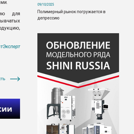
ами.
09/10/2025
Полимерный рынок погружается в
мию для
депрессию
рывчатых
дукцию,
тЭксперт
сть