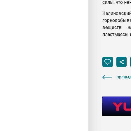
силы, что н
Калиновск
горнодобыв
веществ н
пластмассы 
предыд