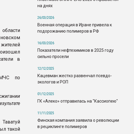
на днях
26/03/2026
Военная операция в Иране привела к
 области
подорожанию полимеров в РФ
иновском
16/03/2026
жителей
Показатели нефтехимиков в 2025 году
роизошел
сильно просели
сатели в
12/12/2025
Кацевман жестко развенчал псевдо-
 МЧС по
экологов и РОП
01/12/2025
жигании
ГК «Алеко» отправилась на "Кассиопею"
зультате
11/11/2025
Финская компания заявила о революции
 Таватуй
в рециклинге полимеров
ыл такой