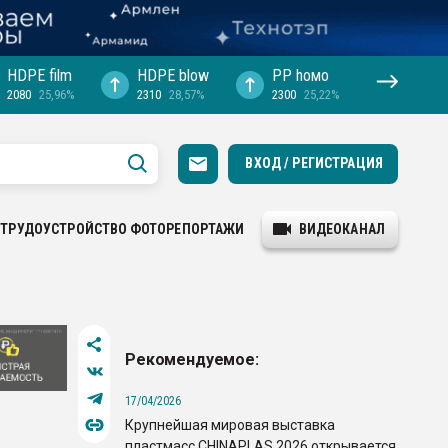
HDPE film
HDPE blow
PP hомо
2080
25,96%
2310
28,57%
2300
25,22%
ВХОД / РЕГИСТРАЦИЯ
ТРУДОУСТРОЙСТВО
ФОТОРЕПОРТАЖИ
ВИДЕОКАНАЛ
Рекомендуемое:
17/04/2026
Крупнейшая мировая выставка
пластмасс CHINAPLAS 2026 открывается