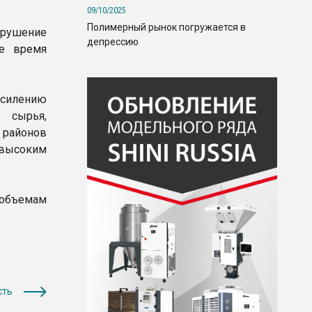
09/10/2025
Полимерный рынок погружается в
рушение
депрессию
ее время
усилению
 сырья,
 районов
 высоким
объемам
сть