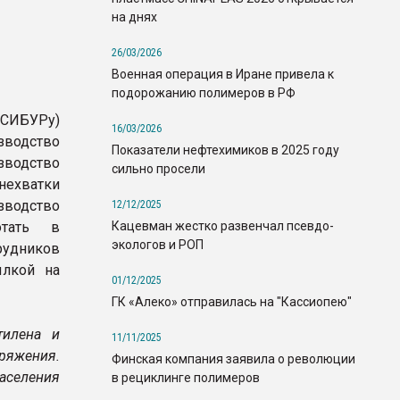
на днях
26/03/2026
Военная операция в Иране привела к
подорожанию полимеров в РФ
СИБУРу)
16/03/2026
водство
Показатели нефтехимиков в 2025 году
водство
сильно просели
хватки
водство
12/12/2025
Кацевман жестко развенчал псевдо-
отать в
экологов и РОП
рудников
лкой на
01/12/2025
ГК «Алеко» отправилась на "Кассиопею"
тилена и
11/11/2025
яжения.
Финская компания заявила о революции
населения
в рециклинге полимеров