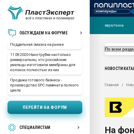
евро/тонна
Помощь в подборе мат
ОБСУЖДАЕМ НА ФОРУМЕ
Вакуум-формовочные 
Поддельная смазка на рынке
ближайшее подмосковье
Подмосковье, Москва
11.09.2020 Нанотрубки настолько
универсальны, что российские
28.07.2026 Автоматиза
умельцы изготовили мембраны для
первый план в перераб
НОВОСТИ
КАТА
колонок полностью из них
пластмасс
Продажа готового бизнеса -
28.07.2026 "Техноникол
Главная
Нов
производство SPC ламината полного
ситуацией на строител
цикла
Всё, что касается выду
бутылок
ПЕРЕЙТИ НА ФОРУМ
Материал поверхности 
вакуумного формовани
На фон
СПЕЦИАЛИСТАМ
Продам отходы Компо
поликарбоната и АБС-п