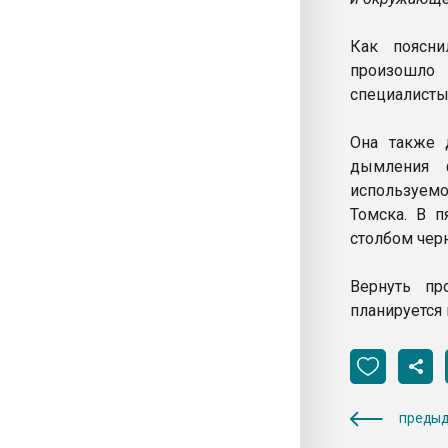
Как поясни
произошло 
специалисты
Она также 
дымления 
используемо
Томска. В 
столбом черн
Вернуть пр
планируется 
предыд