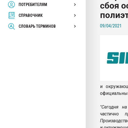
сбоя о
ПОТРЕБИТЕЛЯМ
Armaloy PC/ABS-1IM че
полиэ
СПРАВОЧНИК
ПЕРЕЙТИ НА 
09/04/2021
СЛОВАРЬ ТЕРМИНОВ
и окружающ
официальный
"Сегодня на
частично 
Производств
и окружающе