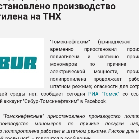
становлено производство
рный цвет
тилена на ТНХ
ФОРУМ
"Томскнефтехим" (принадлежит 
временно приостановил произ
полиэтилена и частично произ
мономеров по причине не
электрической мощности, произ
полипропилена продолжает раб
штатном режиме; опасности для сот
ей среды нет, сообщает сегодня
РИА "Томск"
со ссы
 аккаунт "Сибур-Томскнефтехим" в Facebook.
 "Томскнефтехиме" приостановлено производство полиэ
производство мономеров по причине посадки напр
о полипропилена работает в штатном режиме. Рисков для 
й среды нет"
, – говорится в сообщении.