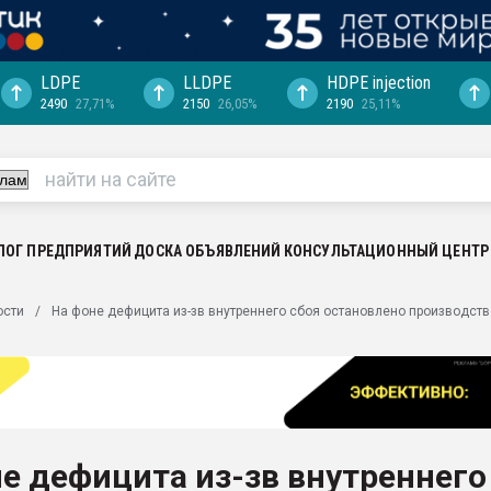
LDPE
LLDPE
HDPE injection
2490
27,71%
2150
26,05%
2190
25,11%
ериала
машины:
, с.-в.
ция выходит на
отке
ЛОГ ПРЕДПРИЯТИЙ
ДОСКА ОБЪЯВЛЕНИЙ
КОНСУЛЬТАЦИОННЫЙ ЦЕНТР
ь" довольна
ости
На фоне дефицита из-зв внутреннего сбоя остановлено производств
ьном рынке
ва ПЭТ
пуансона для
я
е дефицита из-зв внутреннего
зиция
ластика