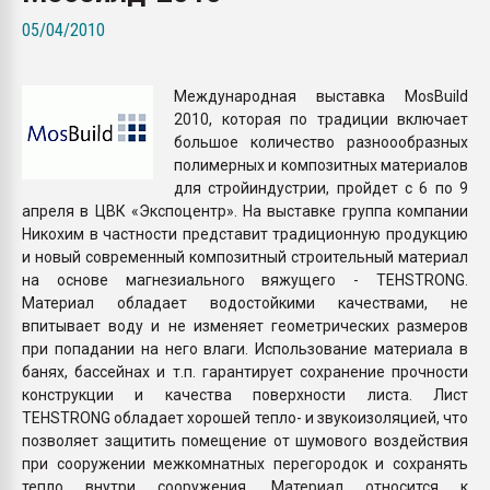
Всё, что касается выду
05/04/2010
бутылок
Международная выставка МosBuild
ПЕРЕЙТИ НА 
2010, которая по традиции включает
большое количество разноообразных
полимерных и композитных материалов
для стройиндустрии, пройдет с 6 по 9
апреля в ЦВК «Экспоцентр». На выставке группа компании
Никохим в частности представит традиционную продукцию
и новый современный композитный строительный материал
на основе магнезиального вяжущего - TEHSTRONG.
Материал обладает водостойкими качествами, не
впитывает воду и не изменяет геометрических размеров
при попадании на него влаги. Использование материала в
банях, бассейнах и т.п. гарантирует сохранение прочности
конструкции и качества поверхности листа. Лист
TEHSTRONG обладает хорошей тепло- и звукоизоляцией, что
позволяет защитить помещение от шумового воздействия
при сооружении межкомнатных перегородок и сохранять
тепло внутри сооружения. Материал относится к