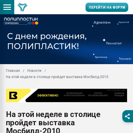
ПЕРЕЙТИ НА ФОРУМ
Продажа готового бизн
производство SPC лам
цикла
29.07.2026 ФРП помог 
заводу пластмасс" зах
ППЭ
Главная
Новости
Помощь в подборе мат
На этой неделе в столице пройдет выставка Мосбилд-2010
Вакуум-формовочные 
ближайшее подмосковье
Подмосковье, Москва
28.07.2026 Автоматиза
первый план в перераб
На этой неделе в столице
пластмасс
пройдет выставка
28.07.2026 "Техноникол
ситуацией на строител
Мосбилд-2010