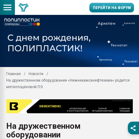
ПЕРЕЙТИ НА ФОРУМ
Продажа готового бизн
производство SPC лам
цикла
29.07.2026 ФРП помог 
заводу пластмасс" зах
ППЭ
Главная
Новости
Помощь в подборе мат
На дружественном оборудовании «Нижнекамскнефтехима» родится
Вакуум-формовочные 
металлоценовой ПЭ
ближайшее подмосковье
Подмосковье, Москва
28.07.2026 Автоматиза
первый план в перераб
пластмасс
На дружественном
28.07.2026 "Техноникол
оборудовании
ситуацией на строител