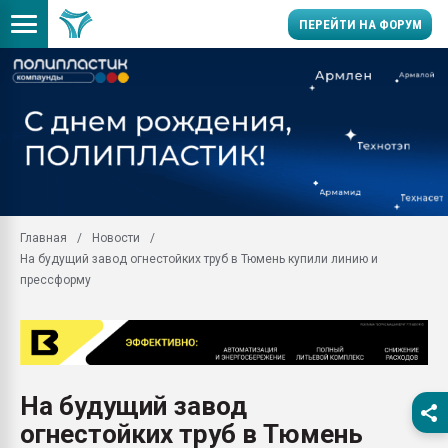
ПЕРЕЙТИ НА ФОРУМ
Продажа готового бизн
производство SPC лам
цикла
29.07.2026 ФРП помог 
заводу пластмасс" зах
ППЭ
Главная
Новости
Помощь в подборе мат
На будущий завод огнестойких труб в Тюмень купили линию и
Вакуум-формовочные 
прессформу
ближайшее подмосковье
Подмосковье, Москва
28.07.2026 Автоматиза
первый план в перераб
пластмасс
На будущий завод
28.07.2026 "Техноникол
огнестойких труб в Тюмень
ситуацией на строител