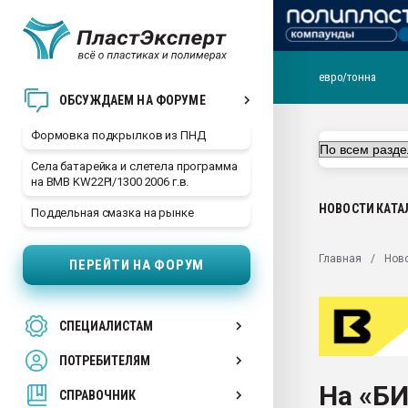
евро/тонна
Продажа готового бизн
ОБСУЖДАЕМ НА ФОРУМЕ
производство SPC лам
цикла
Формовка подкрылков из ПНД
29.07.2026 ФРП помог 
Села батарейка и слетела программа
заводу пластмасс" зах
на BMB KW22PI/1300 2006 г.в.
ППЭ
НОВОСТИ
КАТА
Поддельная смазка на рынке
Помощь в подборе мат
Вакуум-формовочные 
Главная
Нов
ПЕРЕЙТИ НА ФОРУМ
ближайшее подмосковье
Подмосковье, Москва
28.07.2026 Автоматиза
СПЕЦИАЛИСТАМ
первый план в перераб
пластмасс
ПОТРЕБИТЕЛЯМ
28.07.2026 "Техноникол
На «Б
ситуацией на строител
СПРАВОЧНИК