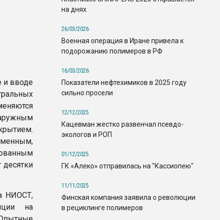
на днях
26/03/2026
Военная операция в Иране привела к
подорожанию полимеров в РФ
16/03/2026
е и вводе
Показатели нефтехимиков в 2025 году
сильно просели
альных
няются
12/12/2025
аружным
Кацевман жестко развенчал псевдо-
крытием.
экологов и РОП
еменным,
ованным
01/12/2025
 десятки
ГК «Алеко» отправилась на "Кассиопею"
11/11/2025
а НИОСТ,
Финская компания заявила о революции
яции на
в рециклинге полимеров
 Опытные