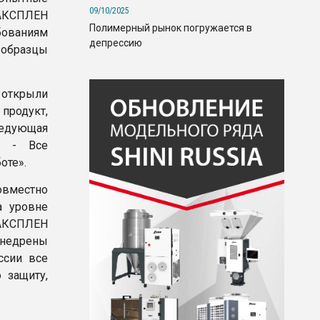
09/10/2025
ИАКСПЛЕН
Полимерный рынок погружается в
бованиям
депрессию
 образцы
 открыли
продукт,
ведующая
. - Все
оте».
овместно
а уровне
ИАКСПЛЕН
внедрены
ссии все
 защиту,