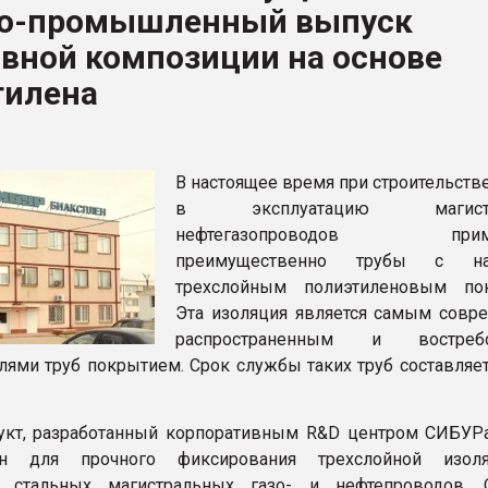
о-промышленный выпуск
ва ПЭТ
вной композиции на основе
тилена
ФОРУМ
В настоящее время при строительств
в эксплуатацию магистр
нефтегазопроводов приме
преимущественно трубы с н
трехслойным полиэтиленовым по
Эта изоляция является самым совр
распространенным и востреб
лями труб покрытием. Срок службы таких труб составляет
укт, разработанный корпоративным R&D центром СИБУР
чен для прочного фиксирования трехслойной изол
и стальных магистральных газо- и нефтепроводов.