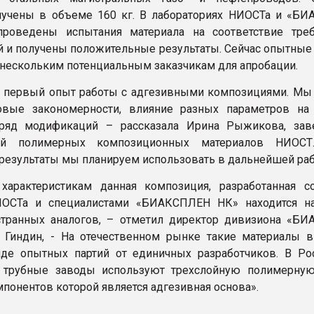
лучены в объеме 160 кг. В лабораториях НИОСТа и «Б
роведены испытания материала на соответствие тре
й и получены положительные результаты. Сейчас опытные
нескольким потенциальным заказчикам для апробации.
о первый опыт работы с адгезивными композициями. Мы
овые закономерности, влияние разных параметров на 
 ряд модификаций – рассказала Ирина Рыжикова, за
ией полимерных композиционных материалов НИОСТ
результаты мы планируем использовать в дальнейшей раб
характеристикам данная композиция, разработанная с
ОСТа и специалистами «БИАКСПЛЕН НК» находится н
странных аналогов, – отметил директор дивизиона «Б
 Гиндин, - На отечественном рынке такие материалы 
де опытных партий от единичных разработчиков. В Ро
 трубные заводы используют трехслойную полимерную
мпонентов которой является адгезивная основа».