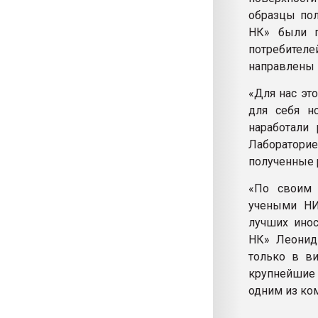
образцы по
НК» были п
потребителе
направлены 
«Для нас эт
для себя н
наработали
Лаборатор
полученные 
«По своим 
учеными НИ
лучших ино
НК» Леонид
только в ви
крупнейшие
одним из ко