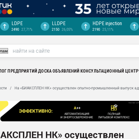
LDPE
LLDPE
HDPE injection
2490
27,71%
2150
26,05%
2190
25,11%
еса -
ината полного
"Ижевскому
ватить рынок
ЛОГ ПРЕДПРИЯТИЙ
ДОСКА ОБЪЯВЛЕНИЙ
КОНСУЛЬТАЦИОННЫЙ ЦЕНТР
ериала
машины:
ости
На «БИАКСПЛЕН НК» осуществлен опытно-промышленный выпуск адг
, с.-в.
ция выходит на
отке
ь" довольна
ИАКСПЛЕН НК» осуществлен
ьном рынке