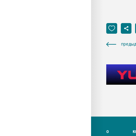
предыд
О
К