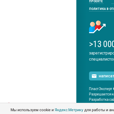
ПРОЕКТЕ
ПОЛИТИКА В О
>13 00
зарегистрир
специалисто
написа
ПластЭксперт 
Разрешается к
Разработка са
ENG
Мы используем cookie и
Яндекс.Метрику
для работы и ан