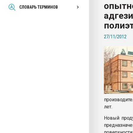
опытн
Всё, что касается выду
СЛОВАРЬ ТЕРМИНОВ
бутылок
адгези
полиэ
ПЕРЕЙТИ НА 
27/11/2012
производите
лет.
Новый прод
предназна
поверхност