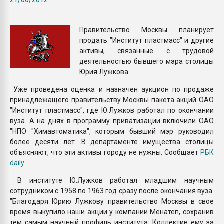
Всё, что касается выду
бутылок
Правительство Москвы планирует
продать "Институт пластмасс" и другие
ПЕРЕЙТИ НА 
активы, связанные с трудовой
деятельностью бывшего мэра столицы
Юрия Лужкова.
Уже проведена оценка и назначен аукцион по продаже
принадлежащего правительству Москвы пакета акций ОАО
"Институт пластмасс", где Ю.Лужков работал по окончании
вуза. А на днях в программу приватизации включили ОАО
"НПО "Химавтоматика", которым бывший мэр руководил
более десяти лет. В департаменте имущества столицы
объясняют, что эти активы городу не нужны. Сообщает
РБК
daily
.
В институте Ю.Лужков работал младшим научным
сотрудником с 1958 по 1963 год сразу после окончания вуза.
"Благодаря Юрию Лужкову правительство Москвы в свое
время выкупило наши акции у компании Менатеп, сохранив
тем самым научный профиль института. Коллектив ему за