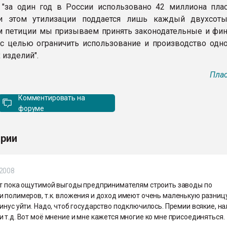
 "за один год в России использовано 42 миллиона пла
ри этом утилизации поддается лишь каждый двухсоты
 петиции мы призываем принять законодательные и фи
 целью ограничить использование и производство одн
 изделий".
Плас
Комментировать на
форуме
рии
.2008
ет пока ощутимой выгоды предпринимателям строить заводы по
 полимеров, т.к. вложения и доход имеют очень маленькую разницу
инус уйти. Надо, чтоб государство подключилось. Премии всякие, на
 т.д. Вот моё мнение и мне кажется многие ко мне присоединяться.