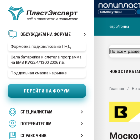
евро/тонна
Продажа готового бизн
ОБСУЖДАЕМ НА ФОРУМЕ
производство SPC лам
цикла
Формовка подкрылков из ПНД
29.07.2026 ФРП помог 
Села батарейка и слетела программа
заводу пластмасс" зах
на BMB KW22PI/1300 2006 г.в.
ППЭ
НОВОСТИ
КАТА
Поддельная смазка на рынке
Помощь в подборе мат
Вакуум-формовочные 
Главная
Нов
ПЕРЕЙТИ НА ФОРУМ
ближайшее подмосковье
Подмосковье, Москва
28.07.2026 Автоматиза
СПЕЦИАЛИСТАМ
первый план в перераб
пластмасс
ПОТРЕБИТЕЛЯМ
28.07.2026 "Техноникол
Моско
ситуацией на строител
СПРАВОЧНИК