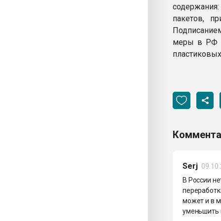
содержания:
пакетов, п
Подписанием
меры в РФ с
пластиковых
Коммента
Serj
09.10
В России н
переработки
может и в м
уменьшить и