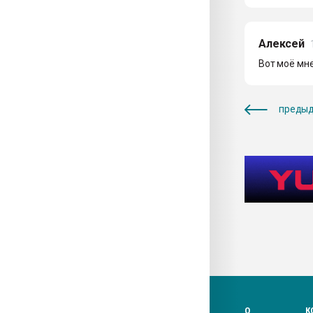
Алексей
Вот моё мне
предыд
О
К