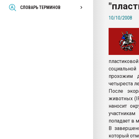
"пласт
Всё, что касается выду
СЛОВАРЬ ТЕРМИНОВ
бутылок
10/10/2008
ПЕРЕЙТИ НА 
пластиково
социальной
прохожим д
четыреста ле
После экор
животных (I
наносит ок
участникам
попадает в м
В завершен
который отм