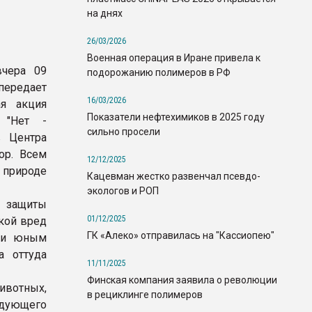
на днях
26/03/2026
Военная операция в Иране привела к
вчера 09
подорожанию полимеров в РФ
 передает
16/03/2026
ая акция
Показатели нефтехимиков в 2025 году
 "Нет -
сильно просели
в Центра
ор. Всем
12/12/2025
 природе
Кацевман жестко развенчал псевдо-
экологов и РОП
 защиты
01/12/2025
кой вред
ГК «Алеко» отправилась на "Кассиопею"
али юным
а оттуда
11/11/2025
Финская компания заявила о революции
ивотных,
в рециклинге полимеров
ледующего