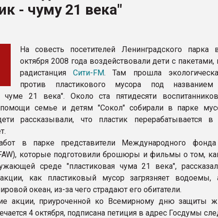
ик - чуму 21 века"
ва ПЭТ
ФОРУМ
На совесть посетителей Ленинградского парка 
октября 2008 года воздействовали дети с пакетами,
радистанция
Сити-FM
. Там прошла экологическ
против пластикового мусора под названием
й чуме 21 века". Около ста пятидесяти воспитаннико
 помощи семье и детям "Сокол" собирали в парке мус
ети рассказывали, что пластик перерабатывается в
т.
абот в парке представители Международного фонда
FAW), которые подготовили брошюры и фильмы о том, ка
ружающей среде "пластиковая чума 21 века", рассказ
 акции, как пластиковый мусор загрязняет водоемы, 
ировой океан, из-за чего страдают его обитатели.
ие акции, приуроченной ко Всемирному дню защиты ж
ечается 4 октября, подписана петиция в адрес Госдумы с