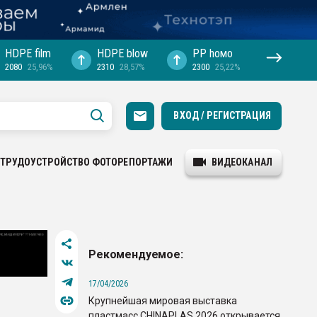
HDPE film
HDPE blow
PP hомо
2080
25,96%
2310
28,57%
2300
25,22%
ВХОД / РЕГИСТРАЦИЯ
ТРУДОУСТРОЙСТВО
ФОТОРЕПОРТАЖИ
ВИДЕОКАНАЛ
Рекомендуемое:
17/04/2026
Крупнейшая мировая выставка
пластмасс CHINAPLAS 2026 открывается