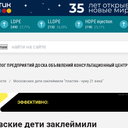
LDPE
LLDPE
HDPE injection
2490
27,71%
2150
26,05%
2190
25,11%
еса -
ината полного
"Ижевскому
ватить рынок
ЛОГ ПРЕДПРИЯТИЙ
ДОСКА ОБЪЯВЛЕНИЙ
КОНСУЛЬТАЦИОННЫЙ ЦЕНТР
ериала
машины:
ости
Московские дети заклеймили "пластик - чуму 21 века"
, с.-в.
ция выходит на
отке
ь" довольна
вские дети заклеймили
ьном рынке