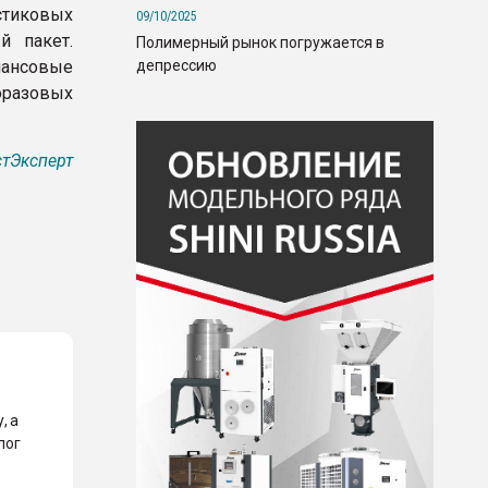
стиковых
09/10/2025
й пакет.
Полимерный рынок погружается в
депрессию
нансовые
оразовых
тЭксперт
, а
лог