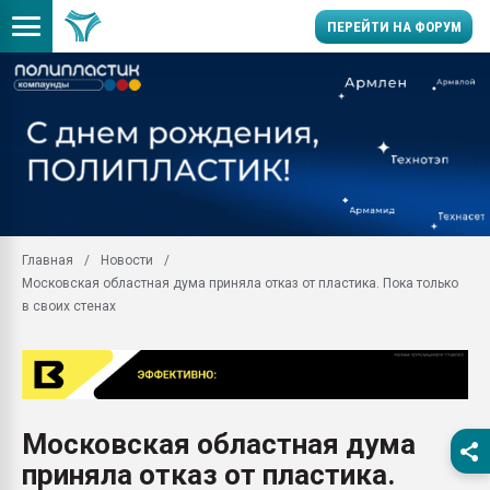
ПЕРЕЙТИ НА ФОРУМ
Помощь в подборе мат
Вакуум-формовочные 
ближайшее подмосковье
Подмосковье, Москва
28.07.2026 Автоматиза
первый план в перераб
Главная
Новости
пластмасс
Московская областная дума приняла отказ от пластика. Пока только
28.07.2026 "Техноникол
в своих стенах
ситуацией на строител
Всё, что касается выду
бутылок
Материал поверхности 
вакуумного формовани
Московская областная дума
приняла отказ от пластика.
Продам отходы Компо
поликарбоната и АБС-п