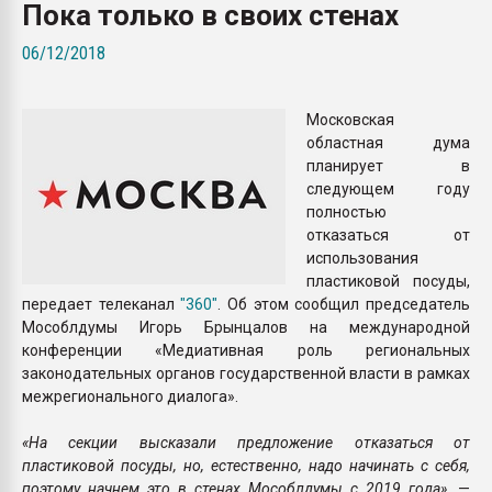
Пока только в своих стенах
Armaloy PC/ABS-1IM че
06/12/2018
ПЕРЕЙТИ НА 
Московская
областная дума
планирует в
следующем году
полностью
отказаться от
использования
пластиковой посуды,
передает телеканал
"360"
. Об этом сообщил председатель
Мособлдумы Игорь Брынцалов на международной
конференции «Медиативная роль региональных
законодательных органов государственной власти в рамках
межрегионального диалога».
«На секции высказали предложение отказаться от
пластиковой посуды, но, естественно, надо начинать с себя,
поэтому начнем это в стенах Мособлдумы с 2019 года»,
—