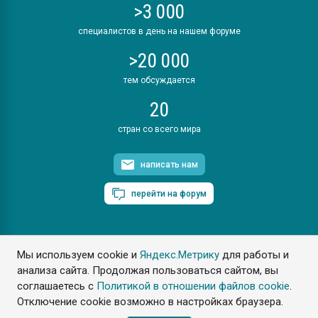
>3 000
специалистов в день на нашем форуме
>20 000
тем обсуждается
20
стран со всего мира
написать нам
перейти на форум
Мы используем cookie и
Яндекс.Метрику
для работы и
ПластЭксперт © 2006. Все права защищены
анализа сайта. Продолжая пользоваться сайтом, вы
Разрешается копирование материалов сайта с обязательной
ссылкой на www.e-plastic.ru
соглашаетесь с
Политикой в отношении файлов cookie
.
Отключение cookie возможно в настройках браузера.
Разработка сайта