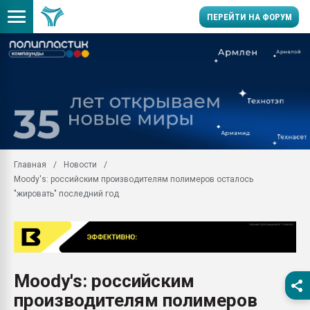
ПЕРЕЙТИ НА ФОРУМ
Продажа готового бизн
производство SPC лам
цикла
29.07.2026 ФРП помог 
заводу пластмасс" зах
ППЭ
Главная
Новости
Помощь в подборе мат
Moody's: российским производителям полимеров осталось
Вакуум-формовочные 
"жировать" последний год
ближайшее подмосковье
Подмосковье, Москва
28.07.2026 Автоматиза
первый план в перераб
пластмасс
Moody's: российским
28.07.2026 "Техноникол
производителям полимеров
ситуацией на строител