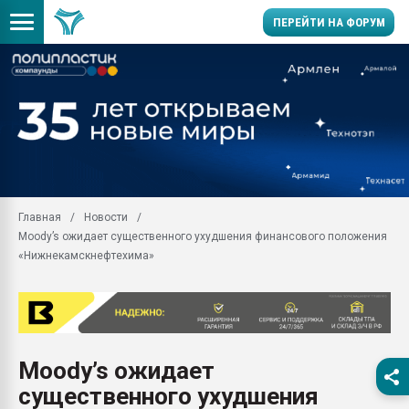
ПЕРЕЙТИ НА ФОРУМ
Продажа готового бизн
производство SPC лам
цикла
29.07.2026 ФРП помог 
заводу пластмасс" зах
ППЭ
Главная
Новости
Помощь в подборе мат
Moody’s ожидает существенного ухудшения финансового положения
Вакуум-формовочные 
«Нижнекамскнефтехима»
ближайшее подмосковье
Подмосковье, Москва
28.07.2026 Автоматиза
первый план в перераб
пластмасс
Moody’s ожидает
28.07.2026 "Техноникол
существенного ухудшения
ситуацией на строител