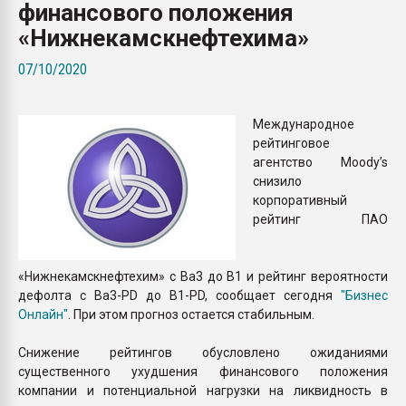
финансового положения
Всё, что касается выду
бутылок
«Нижнекамскнефтехима»
07/10/2020
ПЕРЕЙТИ НА 
Международное
рейтинговое
агентство Moody’s
снизило
корпоративный
рейтинг ПАО
«Нижнекамскнефтехим» с Ba3 до B1 и рейтинг вероятности
дефолта с Ba3-PD до B1-PD, сообщает сегодня
"Бизнес
Онлайн"
. При этом прогноз остается стабильным.
Снижение рейтингов обусловлено ожиданиями
существенного ухудшения финансового положения
компании и потенциальной нагрузки на ликвидность в