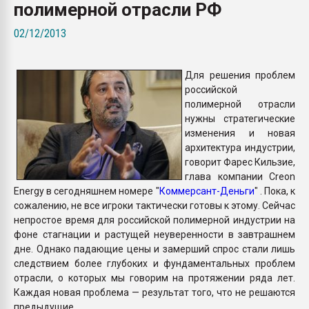
полимерной отрасли РФ
Всё, что касается выду
бутылок
02/12/2013
ПЕРЕЙТИ НА 
Для решения проблем
российской
полимерной отрасли
нужны стратегические
изменения и новая
архитектура индустрии,
говорит Фарес Кильзие,
глава компании Creon
Energy в сегодняшнем номере "
Коммерсант-Деньги
" . Пока, к
сожалению, не все игроки тактически готовы к этому. Сейчас
непростое время для российской полимерной индустрии на
фоне стагнации и растущей неуверенности в завтрашнем
дне. Однако падающие цены и замерший спрос стали лишь
следствием более глубоких и фундаментальных проблем
отрасли, о которых мы говорим на протяжении ряда лет.
Каждая новая проблема — результат того, что не решаются
предыдущие.