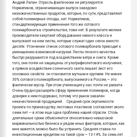
Андрей Лапин. Отрасль фактически не регулируется.
Нормативов, ограничивающих выпуск заведомо
низкокачественных продуктов, которые, по сути, представляют
собой полимерные отходы, нет. Нормативов,
стандартизирующих применение того же сотового
поликарбоната в строительстве, тоже нет. В результате мелкие
производители закупают оборудование низкого класса и
выпускают на нем листы, которые служат один сезон вместо
десяти. Утончение стенок сотового поликарбоната приводит к
уменьшению возможной нагрузки. Листы плохого качества
быстро разрушаются под воздействием ветра и снега. Кроме
того, они почти не защищены от ультрафиолетового излучения,
а прямое воздействие солнечного света лишает лист его
основных свойств: он становится мутным и хрупким. Не менее
30% сотового поликарбоната, выпускаемого в России,— это
фактически мусор. При этом утилизация у нас почти не развита.
Очень трудно расширять сферу применения полимеров, когда
доверие к ним подорвано, потому что рынок завален
некачественной продукцией. Средний срок окупаемости
проекта по производству листовых пластиков составляет около
семи лет — в этом еще одна проблема нашей отрасли. Столь
длительные сроки объясняются относительно невысокой
маржинальностью бизнеса и рядом иных факторов, которые, как
мне кажется, можно было бы устранить. Средняя ставка по
инвестиционным кредитам на такой срок — 13-14%. За семь лет