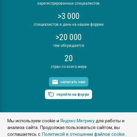
зарегистрированных специалистов
>3 000
специалистов в день на нашем форуме
>20 000
тем обсуждается
20
стран со всего мира
написать нам
перейти на форум
Мы используем cookie и
Яндекс.Метрику
для работы и
ПластЭксперт © 2006. Все права защищены
анализа сайта. Продолжая пользоваться сайтом, вы
Разрешается копирование материалов сайта с обязательной
ссылкой на www.e-plastic.ru
соглашаетесь с
Политикой в отношении файлов cookie
.