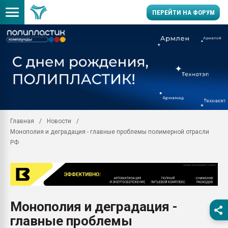
ПЕРЕЙТИ НА ФОРУМ
Продажа готового бизн
производство SPC лам
цикла
29.07.2026 ФРП помог 
заводу пластмасс" зах
ППЭ
Главная
Новости
Помощь в подборе мат
Монополия и деградация - главные проблемы полимерной отрасли
Вакуум-формовочные 
РФ
ближайшее подмосковье
Подмосковье, Москва
28.07.2026 Автоматиза
первый план в перераб
пластмасс
Монополия и деградация -
28.07.2026 "Техноникол
главные проблемы
ситуацией на строител