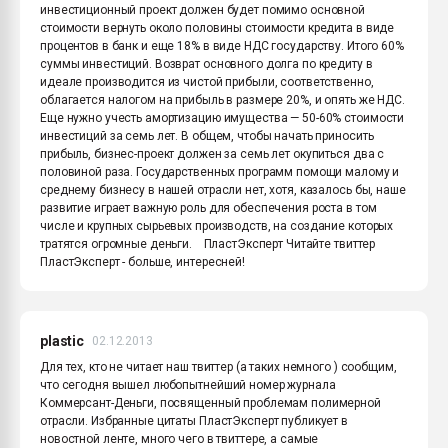
инвестиционный проект должен будет помимо основной
стоимости вернуть около половины стоимости кредита в виде
процентов в банк и еще 18% в виде НДС государству. Итого 60%
суммы инвестиций. Возврат основного долга по кредиту в
идеале производится из чистой прибыли, соответственно,
облагается налогом на прибыль в размере 20%, и опять же НДС.
Еще нужно учесть амортизацию имущества — 50-60% стоимости
инвестиций за семь лет. В общем, чтобы начать приносить
прибыль, бизнес-проект должен за семь лет окупиться два с
половиной раза. Государственных программ помощи малому и
среднему бизнесу в нашей отрасли нет, хотя, казалось бы, наше
развитие играет важную роль для обеспечения роста в том
числе и крупных сырьевых производств, на создание которых
тратятся огромные деньги. ПластЭксперт Читайте твиттер
ПластЭксперт - больше, интересней!
plastic
02.12.2013
Для тех, кто не читает наш твиттер (а таких немного ) сообщим,
что сегодня вышел любопытнейший номер журнала
Коммерсант-Деньги, посвященный проблемам полимерной
отрасли. Избранные цитаты ПластЭксперт публикует в
новостной ленте, много чего в твиттере, а самые