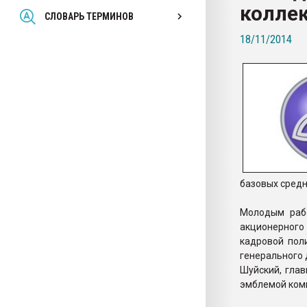
колле
Всё, что касается выду
СЛОВАРЬ ТЕРМИНОВ
бутылок
18/11/2014
ПЕРЕЙТИ НА 
базовых средн
Молодым раб
акционерного
кадровой пол
генерального 
Шуйский, глав
эмблемой ком