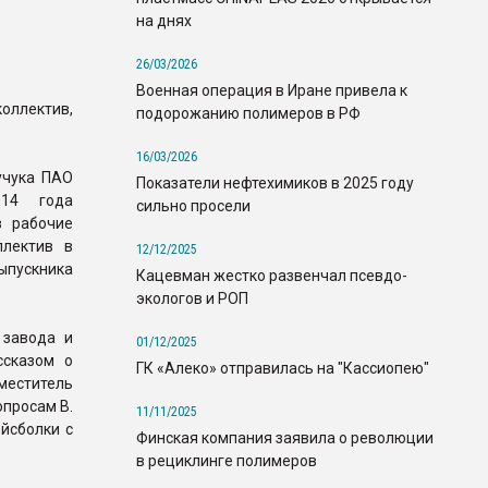
на днях
26/03/2026
Военная операция в Иране привела к
оллектив,
подорожанию полимеров в РФ
16/03/2026
учука ПАО
Показатели нефтехимиков в 2025 году
014 года
сильно просели
в рабочие
ллектив в
12/12/2025
ыпускника
Кацевман жестко развенчал псевдо-
экологов и РОП
 завода и
01/12/2025
ссказом о
ГК «Алеко» отправилась на "Кассиопею"
меститель
просам В.
11/11/2025
йсболки с
Финская компания заявила о революции
в рециклинге полимеров