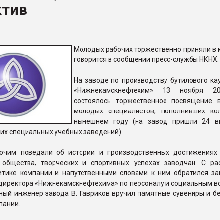
ктив
ва ПЭТ
ФОРУМ
Молодых рабочих торжественно приняли в к
говорится в сообщении пресс-службы НКНХ.
На заводе по производству бутилового ка
«Нижнекамскнефтехим» 13 ноября 2
состоялось торжественное посвящение 
молодых специалистов, пополнивших ко
нынешнем году (на завод пришли 24 в
их специальных учебных заведений).
очим поведали об истории и производственных достижениях
 общества, творческих и спортивных успехах заводчан. С ра
итике компании и напутственными словами к ним обратился за
директора «Нижнекамскнефтехима» по персоналу и социальным во
ный инженер завода В. Гавриков вручил памятные сувениры и бе
пании.