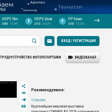
HDPE film
HDPE blow
PP hомо
2080
25,96%
2310
28,57%
2300
25,22%
ВХОД / РЕГИСТРАЦИЯ
ТРУДОУСТРОЙСТВО
ФОТОРЕПОРТАЖИ
ВИДЕОКАНАЛ
Рекомендуемое:
17/04/2026
Крупнейшая мировая выставка
пластмасс CHINAPLAS 2026 открывается