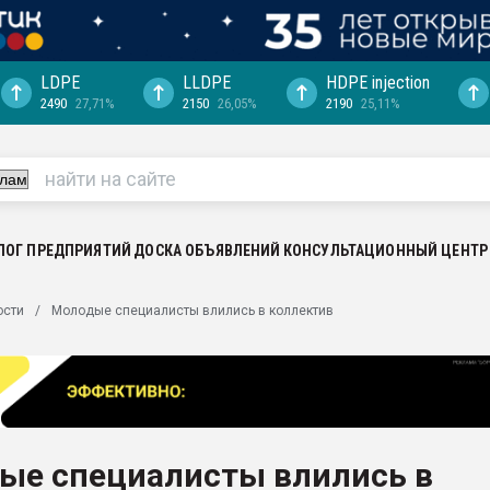
LDPE
LLDPE
HDPE injection
2490
27,71%
2150
26,05%
2190
25,11%
еса -
ината полного
"Ижевскому
ватить рынок
ЛОГ ПРЕДПРИЯТИЙ
ДОСКА ОБЪЯВЛЕНИЙ
КОНСУЛЬТАЦИОННЫЙ ЦЕНТР
ериала
машины:
ости
Молодые специалисты влились в коллектив
, с.-в.
ция выходит на
отке
ь" довольна
ые специалисты влились в
ьном рынке