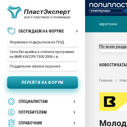
евро/тонна
Продажа готового бизн
ОБСУЖДАЕМ НА ФОРУМЕ
производство SPC лам
цикла
Формовка подкрылков из ПНД
29.07.2026 ФРП помог 
Села батарейка и слетела программа
заводу пластмасс" зах
на BMB KW22PI/1300 2006 г.в.
ППЭ
НОВОСТИ
КАТА
Поддельная смазка на рынке
Помощь в подборе мат
Вакуум-формовочные 
Главная
Нов
ПЕРЕЙТИ НА ФОРУМ
ближайшее подмосковье
Подмосковье, Москва
28.07.2026 Автоматиза
СПЕЦИАЛИСТАМ
первый план в перераб
пластмасс
ПОТРЕБИТЕЛЯМ
28.07.2026 "Техноникол
Молод
ситуацией на строител
СПРАВОЧНИК