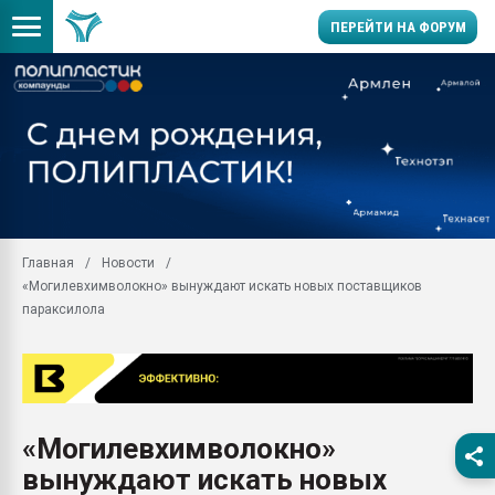
ПЕРЕЙТИ НА ФОРУМ
Продажа готового бизн
производство SPC лам
цикла
29.07.2026 ФРП помог 
заводу пластмасс" зах
ППЭ
Главная
Новости
Помощь в подборе мат
«Могилевхимволокно» вынуждают искать новых поставщиков
Вакуум-формовочные 
параксилола
ближайшее подмосковье
Подмосковье, Москва
28.07.2026 Автоматиза
первый план в перераб
пластмасс
«Могилевхимволокно»
28.07.2026 "Техноникол
вынуждают искать новых
ситуацией на строител