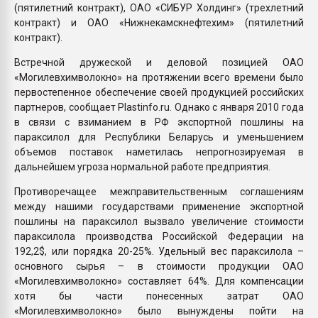
(пятилетний контракт), ОАО «СИБУР Холдинг» (трехлетний
контракт) и ОАО «Нижнекамскнефтехим» (пятилетний
контракт).
Встречной дружеской и деловой позицией ОАО
«Могилевхимволокно» на протяжении всего времени было
первостепенное обеспечение своей продукцией российских
партнеров, сообщает Plastinfo.ru. Однако с января 2010 года
в связи с взиманием в РФ экспортной пошлины на
параксилол для Республики Беларусь и уменьшением
объемов поставок наметилась непрогнозируемая в
дальнейшем угроза нормальной работе предприятия.
Противоречащее межправительственным соглашениям
между нашими государствами применение экспортной
пошлины на параксилол вызвало увеличение стоимости
параксилола производства Российской Федерации на
192,2$, или порядка 20-25%. Удельный вес параксилола –
основного сырья – в стоимости продукции ОАО
«Могилевхимволокно» составляет 64%. Для компенсации
хотя бы части понесенных затрат ОАО
«Могилевхимволокно» было вынуждены пойти на