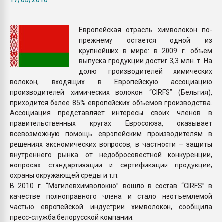
пластмасс
28.07.2026 "Техноникол
Европейская отрасль химволокон по-
ситуацией на строител
прежнему остается одной из
крупнейших в мире: в 2009 г. объем
выпуска продукции достиг 3,3 млн. т. На
ПЕРЕЙТИ НА 
долю производителей химических
волокон, входящих в Европейскую ассоциацию
производителей химических волокон “CIRFS” (Бельгия),
приходится более 85% европейских объемов производства.
Ассоциация представляет интересы своих членов в
правительственных кругах Евросоюза, оказывает
всевозможную помощь европейским производителям в
решениях экономических вопросов, в частности – защиты
внутреннего рынка от недобросовестной конкуренции,
вопросах стандартизации и сертификации продукции,
охраны окружающей среды и т.п.
В 2010 г. “Могилевхимволокно” вошло в состав “CIRFS” в
качестве полноправного члена и стало неотъемлемой
частью европейской индустрии химволокон, сообщила
пресс-служба белорусской компании.