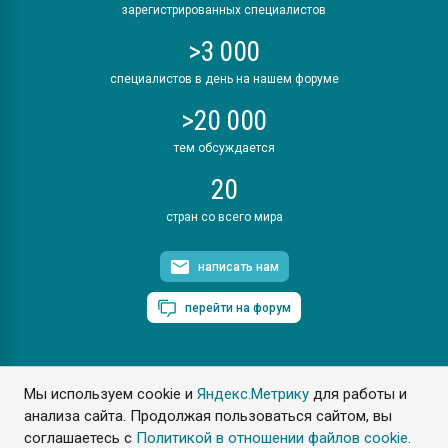
зарегистрированных специалистов
>3 000
специалистов в день на нашем форуме
>20 000
тем обсуждается
20
стран со всего мира
написать нам
перейти на форум
Мы используем cookie и
Яндекс.Метрику
для работы и
ПластЭксперт © 2006. Все права защищены
анализа сайта. Продолжая пользоваться сайтом, вы
Разрешается копирование материалов сайта с обязательной
ссылкой на www.e-plastic.ru
соглашаетесь с
Политикой в отношении файлов cookie
.