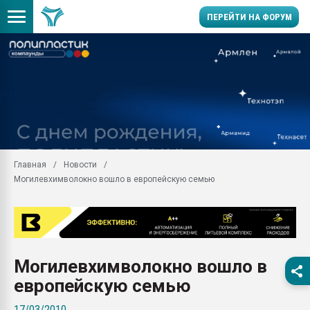
ПЕРЕЙТИ НА ФОРУМ
11.09.2020 Нанотрубки
универсальны, что рос
умельцы изготовили м
колонок полностью из 
Продажа готового бизн
производство SPC лам
цикла
Главная
Новости
Могилевхимволокно вошло в европейскую семью
29.07.2026 ФРП помог 
заводу пластмасс" зах
ППЭ
Помощь в подборе мат
Вакуум-формовочные 
Могилевхимволокно вошло в
ближайшее подмосковье
Подмосковье, Москва
европейскую семью
28.07.2026 Автоматиза
17/03/2010
первый план в перераб