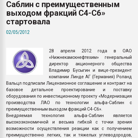
Саблин с преимущественным
Armaloy PC/ABS-1IM че
выходом фракций С4-С6»
стартовала
ПЕРЕЙТИ НА 
02/05/2012
28 апреля 2012 года в ОАО
«Нижнекамскнефтехим» генеральный
директор акционерного общества
Владимир Бусыгин и вице-президент
компании Линде АГ (Германия) Роланд
Вальцл подписали Лицензионное соглашение и контракт на
базовое детальное проектирование и поставку
оборудования по инвестиционному проекту «Модернизация
производства ЛАО по технологии альфа-Саблин с
преимущественным выходом фракций С4-С6».
Внедряемая технология альфа-Саблин является
высокоэкономичной и весьма гибкой с точки зрения
возможности осуществления реакции как с получением
преимущественно легких, так и тяжелых углеводородов,