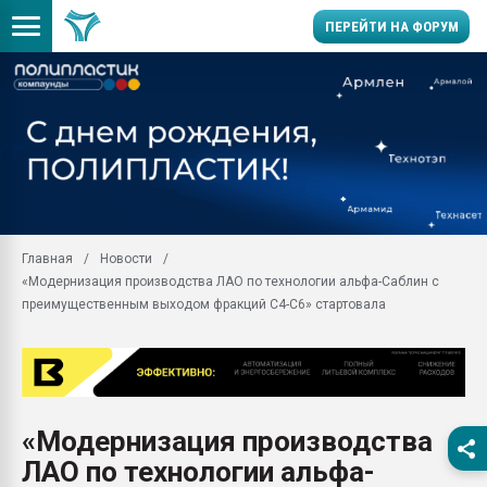
ПЕРЕЙТИ НА ФОРУМ
Помощь в подборе мат
Вакуум-формовочные 
ближайшее подмосковье
Подмосковье, Москва
28.07.2026 Автоматиза
первый план в перераб
Главная
Новости
пластмасс
«Модернизация производства ЛАО по технологии альфа-Саблин с
28.07.2026 "Техноникол
преимущественным выходом фракций С4-С6» стартовала
ситуацией на строител
Всё, что касается выду
бутылок
Материал поверхности 
вакуумного формовани
«Модернизация производства
ЛАО по технологии альфа-
Продам отходы Компо
поликарбоната и АБС-п