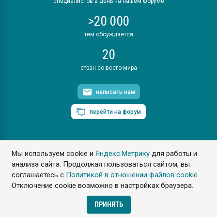
специалистов в день на нашем форуме
>20 000
тем обсуждается
20
стран со всего мира
написать нам
перейти на форум
Мы используем cookie и
Яндекс.Метрику
для работы и
ПластЭксперт © 2006. Все права защищены
анализа сайта. Продолжая пользоваться сайтом, вы
Разрешается копирование материалов сайта с обязательной
ссылкой на www.e-plastic.ru
соглашаетесь с
Политикой в отношении файлов cookie
.
Отключение cookie возможно в настройках браузера.
Разработка сайта
ПРИНЯТЬ