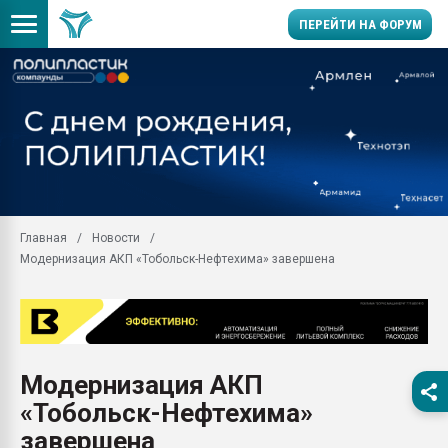
ПЕРЕЙТИ НА ФОРУМ
28.07.2026 Автоматиза
первый план в перераб
пластмасс
28.07.2026 "Техноникол
ситуацией на строител
Всё, что касается выду
Главная
Новости
бутылок
Модернизация АКП «Тобольск-Нефтехима» завершена
Материал поверхности 
вакуумного формовани
Продам отходы Компо
поликарбоната и АБС-п
Armaloy PC/ABS-1IM че
Модернизация АКП
26.07.2022 "Сибирский т
«Тобольск-Нефтехима»
намного дороже
завершена
Профильная литератур