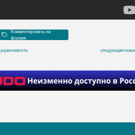
Комментировать на
форуме
ущая новость
следующая ново