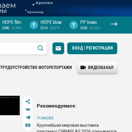
HDPE film
HDPE blow
PP hомо
2080
25,96%
2310
28,57%
2300
25,22%
ВХОД / РЕГИСТРАЦИЯ
ТРУДОУСТРОЙСТВО
ФОТОРЕПОРТАЖИ
ВИДЕОКАНАЛ
Рекомендуемое:
17/04/2026
Крупнейшая мировая выставка
пластмасс CHINAPLAS 2026 открывается