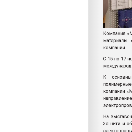
Компания «
материалы 
компании.
C 15 по 17 н
международн
К основны
полимерные 
компании «М
направлени
электропров
На выставоч
3d нити и 
электропров