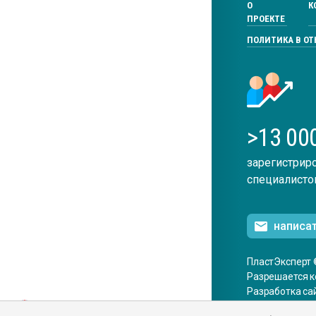
О
К
ПРОЕКТЕ
ПОЛИТИКА В О
>13 00
зарегистрир
специалисто
написа
ПластЭксперт 
Разрешается к
Разработка са
ENG