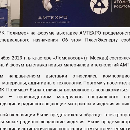
МК-Полимер» на форуме-выставке AMTEXPO продемонст
специального назначения. Об этом ПластЭксперту со
оября 2023 г. в кластере «Ломоносов» (г. Москва) состоял
ый форум-выставка новых материалов и технологий AMT
м направлениям выставки относились композици
материалы, аддитивные технологии. Поэтому у посетителе
К-Полимер» была отличная возможность познакомиться
ем – производством материалов специального назн
одящие и радиопоглощающие материалы и изделия из них
ной экспозиции были представлены образцы электропр
объемные радиопоглощающие изделия. Были продемонст
одящие и антистатические прокладки, жгуты, клеи-гермет