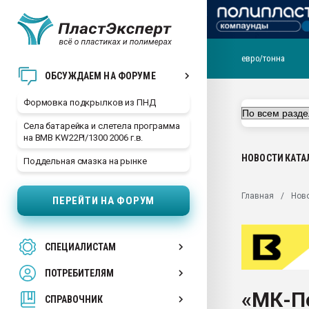
евро/тонна
Продажа готового бизн
ОБСУЖДАЕМ НА ФОРУМЕ
производство SPC лам
цикла
Формовка подкрылков из ПНД
29.07.2026 ФРП помог 
Села батарейка и слетела программа
заводу пластмасс" зах
на BMB KW22PI/1300 2006 г.в.
ППЭ
НОВОСТИ
КАТА
Поддельная смазка на рынке
Помощь в подборе мат
Вакуум-формовочные 
Главная
Нов
ПЕРЕЙТИ НА ФОРУМ
ближайшее подмосковье
Подмосковье, Москва
28.07.2026 Автоматиза
СПЕЦИАЛИСТАМ
первый план в перераб
пластмасс
ПОТРЕБИТЕЛЯМ
28.07.2026 "Техноникол
«МК-П
ситуацией на строител
СПРАВОЧНИК