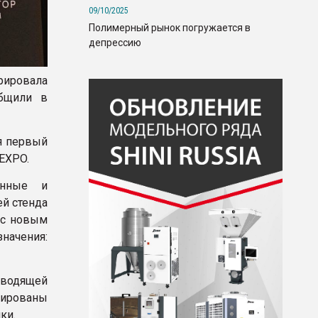
09/10/2025
Полимерный рынок погружается в
депрессию
рировала
общили в
ся первый
EXPO.
онные и
й стенда
 с новым
ачения:
.
оводящей
рированы
ики.