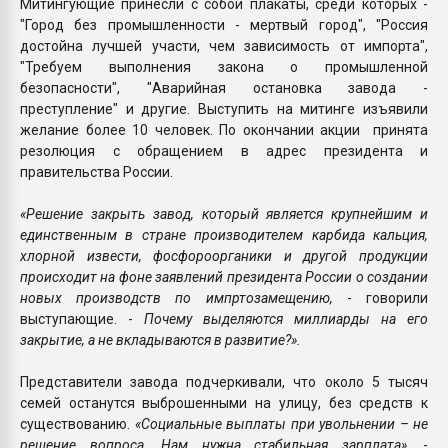
Митингующие принесли с собой плакаты, среди которых -
"Город без промышленности - мертвый город", "Россия
достойна лучшей участи, чем зависимость от импорта",
"Требуем выполнения закона о промышленной
безопасности", "Аварийная остановка завода -
преступление" и другие. Выступить на митинге изъявили
желание более 10 человек. По окончании акции принята
резолюция с обращением в адрес президента и
правительства России.
«Решение закрыть завод, который является крупнейшим и
единственным в стране производителем карбида кальция,
хлорной извести, фосфороорганики и другой продукции
происходит на фоне заявлений президента России о создании
новых производств по импртозамещению,
- говорили
выступающие. -
Почему выделяются миллиарды на его
закрытие, а не вкладываются в развитие?».
Представители завода подчеркивали, что около 5 тысяч
семей останутся выброшенными на улицу, без средств к
существованию.
«Социальные выплаты при увольнении – не
решение вопроса. Нам нужна стабильная зарплата»,
-