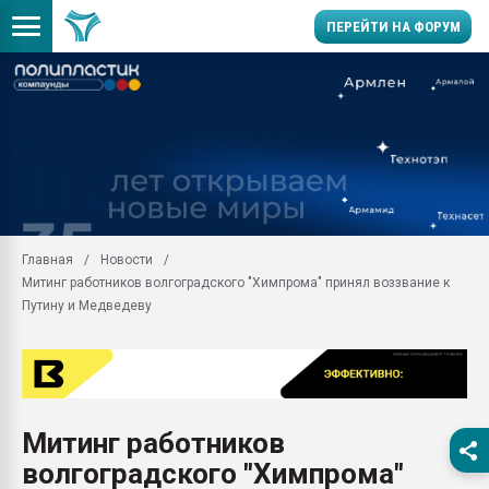
ПЕРЕЙТИ НА ФОРУМ
Продажа готового бизн
производство SPC лам
цикла
29.07.2026 ФРП помог 
заводу пластмасс" зах
ППЭ
Главная
Новости
Помощь в подборе мат
Митинг работников волгоградского "Химпрома" принял воззвание к
Вакуум-формовочные 
Путину и Медведеву
ближайшее подмосковье
Подмосковье, Москва
28.07.2026 Автоматиза
первый план в перераб
пластмасс
Митинг работников
28.07.2026 "Техноникол
волгоградского "Химпрома"
ситуацией на строител