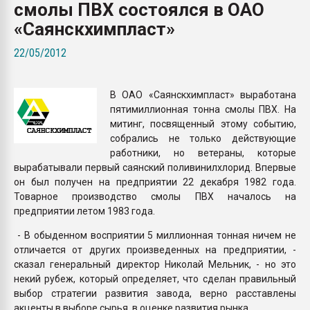
смолы ПВХ состоялся в ОАО
Всё, что касается выду
бутылок
«Саянскхимпласт»
22/05/2012
ПЕРЕЙТИ НА 
В ОАО «Саянскхимпласт» выработана
пятимиллионная тонна смолы ПВХ. На
митинг, посвященный этому событию,
собрались не только действующие
работники, но ветераны, которые
вырабатывали первый саянский поливинилхлорид. Впервые
он был получен на предприятии 22 декабря 1982 года.
Товарное производство смолы ПВХ началось на
предприятии летом 1983 года.
- В обыденном восприятии 5 миллионная тонная ничем не
отличается от других произведенных на предприятии, -
сказал генеральный директор Николай Мельник, - но это
некий рубеж, который определяет, что сделан правильный
выбор стратегии развития завода, верно расставлены
акценты в выборе сырья, в оценке развития рынка.