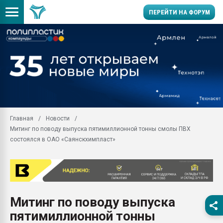
ПЕРЕЙТИ НА ФОРУМ
Продажа готового бизн
производство SPC лам
цикла
29.07.2026 ФРП помог 
заводу пластмасс" зах
ППЭ
Главная
Новости
Помощь в подборе мат
Митинг по поводу выпуска пятимиллионной тонны смолы ПВХ
Вакуум-формовочные 
состоялся в ОАО «Саянскхимпласт»
ближайшее подмосковье
Подмосковье, Москва
28.07.2026 Автоматиза
первый план в перераб
пластмасс
Митинг по поводу выпуска
28.07.2026 "Техноникол
пятимиллионной тонны
ситуацией на строител